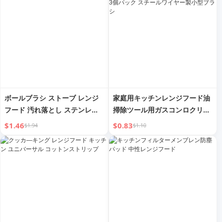
ボールブラシ ストーブ レンジ
家庭用キッチンレンジフード油
フード 汚れ落とし ステンレス
掃除ツール用ガスコンロクリー
ワイヤー
ニングブラシ3個パック スチー
$1.46
$0.83
$1.94
$1.10
ルワイヤー製小型ブラシ