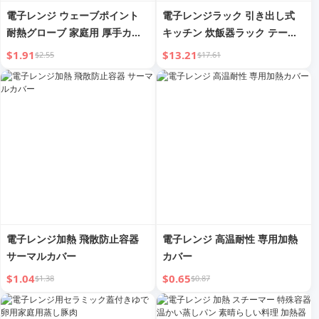
電子レンジ ウェーブポイント
電子レンジラック 引き出し式
耐熱グローブ 家庭用 厚手カバ
キッチン 炊飯器ラック テーブ
ーグローブ ホットオーブン コ
ルトップ 家庭用 多機能電化製
$1.91
$13.21
$2.55
$17.61
ットン製 高温耐性
品 オーブン 収納ラック
電子レンジ加熱 飛散防止容器
電子レンジ 高温耐性 専用加熱
サーマルカバー
カバー
$1.04
$0.65
$1.38
$0.87