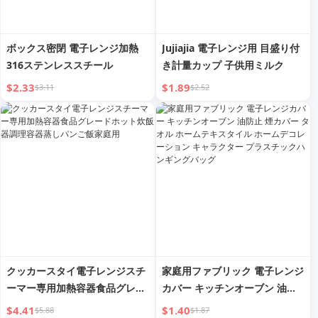
ボックス密閉 電子レンジ加熱
Jujiajia 電子レンジ用 目盛り付
316ステンレススチール
き計量カップ 子供用ミルク
$2.33
$1.89
$3.11
$2.52
クッカースタイ電子レンジスチ
家庭用ファブリック 電子レンジ
ーマー専用加熱容器食品グレー
カバー キッチンオーブン 油防
ドホット炊飯器調理容器蒸しパ
止 煙カバー タオル ホームテキ
$4.41
$1.40
$5.88
$1.87