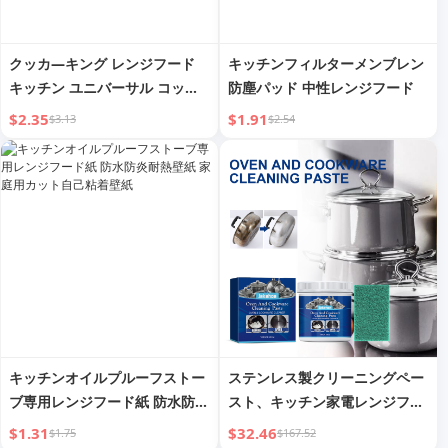
クッカ―キング レンジフード
キッチンフィルターメンブレン
キッチン ユニバーサル コット
防塵パッド 中性レンジフード
ンストリップ
$2.35
$1.91
$3.13
$2.54
キッチンオイルプルーフストー
ステンレス製クリーニングペー
ブ専用レンジフード紙 防水防炎
スト、キッチン家電レンジフー
耐熱壁紙 家庭用カット自己粘着
ド用強力油汚れ・錆止めクリー
$1.31
$32.46
$1.75
$167.52