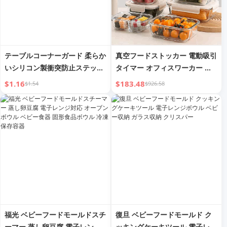
テーブルコーナーガード 柔らか
真空フードストッカー 電動吸引
いシリコン製衝突防止ステッカ
タイマー オフィスワーカー 電
ー かわいい衝突防止保護カバー
子レンジ対応 ガラス製ランチボ
$1.16
$183.48
$1.54
$926.58
テーブル・レンジフードコーナ
ックス
ー用
福光 ベビーフードモールドスチ
復旦 ベビーフードモールド ク
ーマー 蒸し卵豆腐 電子レンジ
ッキングケーキツール 電子レン