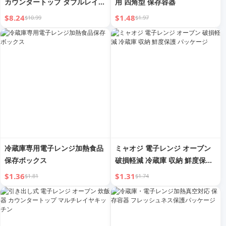
カウンタートップ ダブルレイヤ
用 四角型 保存容器
ー 格納式シェルフ
$8.24
$1.48
$10.99
$1.97
冷蔵庫専用電子レンジ加熱食品
ミャオジ 電子レンジ オーブン
保存ボックス
破損軽減 冷蔵庫 収納 鮮度保護
パッケージ
$1.36
$1.31
$1.81
$1.74