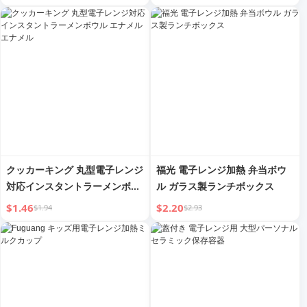
ンご飯家庭用
スタイル ホームデコレーション
キャラクター プラスチックハン
ギングバッグ
クッカーキング 丸型電子レンジ
福光 電子レンジ加熱 弁当ボウ
対応インスタントラーメンボウ
ル ガラス製ランチボックス
ル エナメル エナメル
$1.46
$2.20
$1.94
$2.93