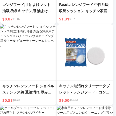
レンジフード用 油よけマット
Fasola レンジフード 中性油吸
油吸収綿 キッチン用 油よけス
収綿クッション キッチン家庭用
テッカー レンジフード用防塵カ
油防止ステッカー レンジフード
$0.87
$1.31
$1.16
$1.75
バー 防湿 防塵 油汚れ
オイルパン 油吸収特殊紙
キッチンレンジフード ショベル
キッチン油汚れクリーナータブ
ステンレス鋼 重油汚れ 厚みの
レット - レンジフード・コンロ
ある冷蔵庫アイシングスパチュ
強力洗浄
$0.58
$9.00
$0.77
$15.00
ラ ハウスキーピング清掃ツール
ビューティーシームショベル