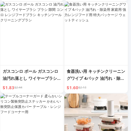
壁紙
ニングペースト
ガスコンロ ボール ガスコンロ
食器洗い用 キッチンクリーニン
油汚れ落とし ワイヤーブラシ
グワイプ 4パック 油汚れ・除染
ブラシ 隙間 コンロ レンジフー
用 家庭用 強力レンジフード用
$1.83
$1.60
$2.44
$2.13
ドブラシ キッチンツール クリ
特大パッケージ ウェットティッ
ーニングブラシ
シュ