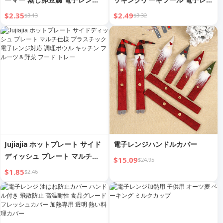
対応 オーブンボウル ベビー食
ジボウル ベビー収納 ガラス収
$2.35
$2.49
$3.13
$3.32
器 固形食品ボウル 冷凍保存容
納 クリスパー
器
Jujiajia ホットプレート サイド
電子レンジハンドルカバー
ディッシュ プレート マルチ仕
$15.09
$24.95
様 プラスチック 電子レンジ対
$1.85
$2.46
応 調理ボウル キッチン フルー
ツ＆野菜 フード トレー