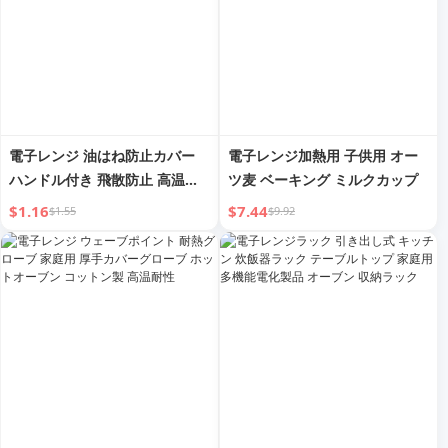
電子レンジ 油はね防止カバー
電子レンジ加熱用 子供用 オー
ハンドル付き 飛散防止 高温耐
ツ麦 ベーキング ミルクカップ
性 食品グレード フレッシュカ
$1.16
$7.44
$1.55
$9.92
バー 加熱専用 透明 熱い料理カ
バー