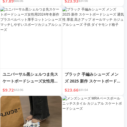
$7.89
$23.93
$66.06
$31.90
性 レトロ コルテッツ マッチし
やすい カジュアルスニーカー
ユニバーサル黒シェルつま先ス
ブラック 手編みシューズ メン
ケートボードシューズ女性用
ズ 2025 新作 スケートボードシ
2024年冬新作プラスベルベット
ューズ 通気性 厚底 高さアップ
$9.72
$23.66
$12.96
$31.54
厚手コットンシューズマッチし
オールマッチ カジュアルシュー
やすいスポーツカジュアルシュ
ズ 子供 ダイヤモンド格子
ーズ