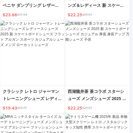
ベニヤ ダンプリング レザーバ
ンズ＆レディース 新 スケート
ッグ カービング スケートボー
ボードシューズ 秋 厚底 身長ア
$23.66
$22.25
$31.54
$29.67
ドカバー スノーボード プロテ
ップ 男の子 プーティエン カジ
クティブカバー ブレードボード
ュアルシューズ ファッション
カバー 伸縮性プラス
クラシック レトロ ジャーマン
西湖龍井茶 茶コラボ スターシ
トレーニングシューズ レディー
ューズ メンズシューズ 2025 新
スシューズ 2025 新 スケートボ
スケートボードシューズ カジュ
$19.43
$22.25
$25.91
$29.67
ードシューズ フラット アルガ
アル 厚底 身長アップ 万能シュ
ン スポーツ カジュアルシュー
ーズ 子供
ズ メンズ ローカットシューズ