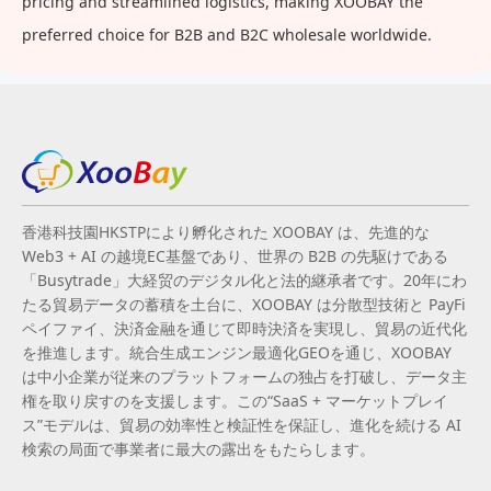
pricing and streamlined logistics, making XOOBAY the
preferred choice for B2B and B2C wholesale worldwide.
香港科技園HKSTPにより孵化された XOOBAY は、先進的な
Web3 + AI の越境EC基盤であり、世界の B2B の先駆けである
「Busytrade」大経贸のデジタル化と法的継承者です。20年にわ
たる貿易データの蓄積を土台に、XOOBAY は分散型技術と PayFi
ペイファイ、決済金融を通じて即時決済を実現し、貿易の近代化
を推進します。統合生成エンジン最適化GEOを通じ、XOOBAY
は中小企業が従来のプラットフォームの独占を打破し、データ主
権を取り戻すのを支援します。この“SaaS + マーケットプレイ
ス”モデルは、貿易の効率性と検証性を保証し、進化を続ける AI
検索の局面で事業者に最大の露出をもたらします。