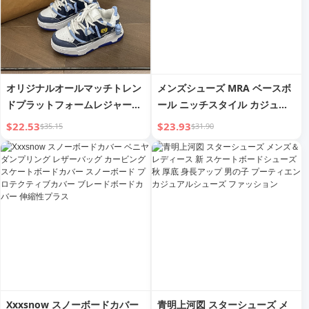
オリジナルオールマッチトレン
メンズシューズ MRA ベースボ
ドプラットフォームレジャース
ール ニッチスタイル カジュア
ポーツスケートボードシューズ
ル スケートボードシューズ
$22.53
$23.93
$35.15
$31.90
Xxxsnow スノーボードカバー
青明上河図 スターシューズ メ