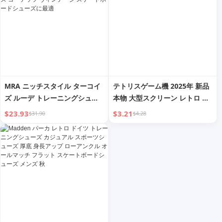
MRA ニッチスタイル ターコイ
テトリスゲーム機 2025年 新品
ズ ルーデ トレーニングシュー
本物 大型スクリーン レトロ ノ
ズ メンズシューズ アスレジャ
スタルジック キッズ知性 携帯
$23.93
$3.21
$31.90
$4.28
ー ファッションシューズ コー
スケートボードマシン
テッツ ヴィンテージ スケート
ボードシューズに最適