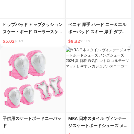
ヒップパッド ヒップクッション
ベニヤ 厚手 ハード ニー＆エル
スケートボード ローラースケー
ボーパッド スキー 厚手 ダブル
ト クッション プロテクター キ
ボード 男女兼用 ショートニー
$5.02
$8.32
$6.69
$11.09
ッズ スケート 大人 スキー ヒッ
パッド ローラースケート スケ
プパッド パンツ 転倒防止マッ
ートボード リミットスポーツ
ト 保護具
ニーキャップ
子供用スケートボードニーパッ
MRA 日本スタイル ヴィンテー
ド
ジスケートボードシューズ メン
ズシューズ 2024 夏 新着 通気