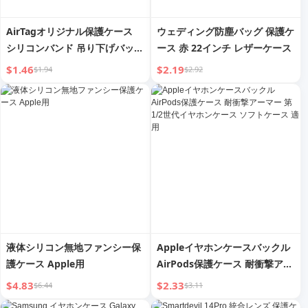
AirTagオリジナル保護ケース
ウェディング防塵バッグ 保護ケ
シリコンバンド 吊り下げバック
ース 赤 22インチ レザーケース
ル 保護ケース iTag保護レザー
$1.46
$2.19
$1.94
$2.92
ケース Apple AirTag用
液体シリコン無地ファンシー保
Appleイヤホンケースバックル
護ケース Apple用
AirPods保護ケース 耐衝撃アー
マー 第1/2世代イヤホンケース
$4.83
$2.33
$6.44
$3.11
ソフトケース 適用