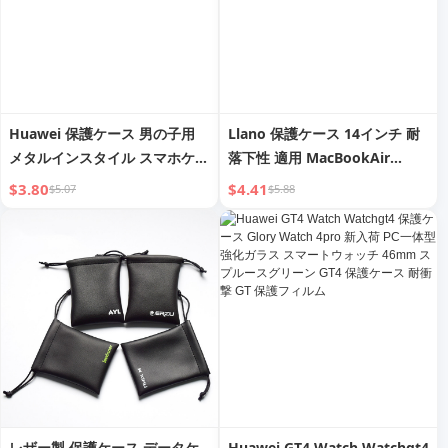
Huawei 保護ケース 男の子用
Llano 保護ケース 14インチ 耐
メタルインスタイル スマホケー
落下性 適用 MacBookAir
ス
Appleコンピュータ 13.3インチ
$3.80
$4.41
$5.07
$5.88
MacBookPro ノートブックア
クセサリー 新品 入荷 M1 つや
消し 透明 ソフトシェル シリコ
ン保護スリーブ
レザー製 保護ケース データケ
Huawei GT4 Watch Watchgt4