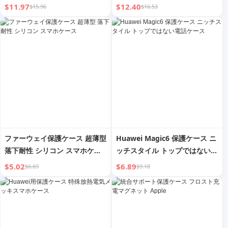
iPhone 14pro用 新着 超薄型
$11.97
$12.40
$15.96
$16.53
耐落下性 15pm 透明ガラス ク
ラシック 女性用 レンズ オール
インクルーシブ 14 Por
ファーウェイ保護ケース 超薄型
Huawei Magic6 保護ケース ニ
落下耐性 シリコン スマホケー
ッチスタイル トップではない電
ス
話ケース
$5.02
$6.89
$6.69
$9.18