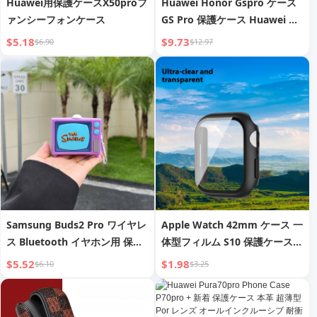
Huawei用保護ケースX50proフ
Huawei Honor Gspro ケース
ァンシーフォンケース
GS Pro 保護ケース Huawei ス
マートウォッチ ストラップ
$5.18
$9.73
$6.90
$12.97
Honor Magic Watch 保護ケー
ス ウォッチバンド KAN-B19
Sikai 互換
Samsung Buds2 Pro ワイヤレ
Apple Watch 42mm ケース 一
ス Bluetooth イヤホン用 保護
体型フィルム S10 保護ケース
ケース
46mm ガラスケース
$5.52
$1.98
$6.10
$3.25