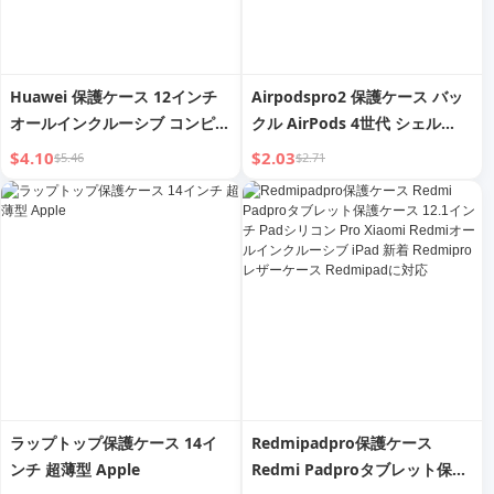
Huawei 保護ケース 12インチ
Airpodspro2 保護ケース バッ
オールインクルーシブ コンピュ
クル AirPods 4世代 シェル
ータタブレット
Apple ヘッドフォンケース
$4.10
$2.03
$5.46
$2.71
Airpodspro 保護ケース 落下耐
性 華強北 3世代 月湖 4世代 イ
ヤホン スリーブ メカ
ラップトップ保護ケース 14イ
Redmipadpro保護ケース
ンチ 超薄型 Apple
Redmi Padproタブレット保護