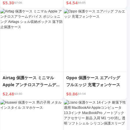
ケース 12.1インチ Padシリコ
$5.30
$4.54
$7.06
$6.05
ン Pro Xiaomi Redmiオールイ
ンクルーシブ iPad 新着
Redmiproレザーケース
Redmipadに対応
Airtag 保護ケース ミニマル
Oppo 保護ケース エアバッグ
Apple アンチロスアラームデバ
フルエッジ 充電フォンケース
イス ポジショニング Airtags
$2.48
$0.86
$3.30
$1.14
シェル収納ボックス 落下防止保
護ケース