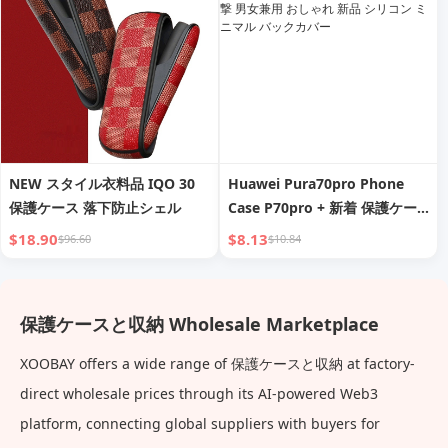
NEW スタイル衣料品 IQO 30
Huawei Pura70pro Phone
保護ケース 落下防止シェル
Case P70pro + 新着 保護ケー
ス 本革 超薄型 Por レンズ オー
$18.90
$8.13
$96.60
$10.84
ルインクルーシブ 耐衝撃 男女
兼用 おしゃれ 新品 シリコン ミ
ニマル バックカバー
保護ケースと収納 Wholesale Marketplace
XOOBAY offers a wide range of 保護ケースと収納 at factory-
direct wholesale prices through its AI-powered Web3
platform, connecting global suppliers with buyers for