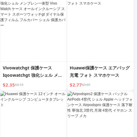
Vivowatchgt 保護ケース
Huawei保護ケース エアバッグ
Iqoowatchgt 強化シェル メン
充電 フォト スマホケース
ブレン一体型 Vivo Watch ケー
$2.35
$2.77
$3.13
$3.69
ス オールインクルーシブ スマ
ート スポーツウォッチgt ダイ
ヤル保護フィルム フルカバー
シェル 保護カバー