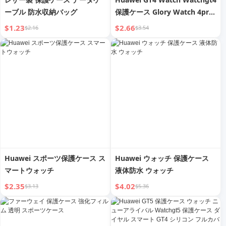
ーブル 防水収納バッグ
保護ケース Glory Watch 4pro
新入荷 PC一体型強化ガラス ス
$1.23
$2.66
$2.16
$3.54
マートウォッチ 46mm スプル
ースグリーン GT4 保護ケース
耐衝撃 GT 保護フィルム
Huawei スポーツ保護ケース ス
Huawei ウォッチ 保護ケース
マートウォッチ
液体防水 ウォッチ
$2.35
$4.02
$3.13
$5.36