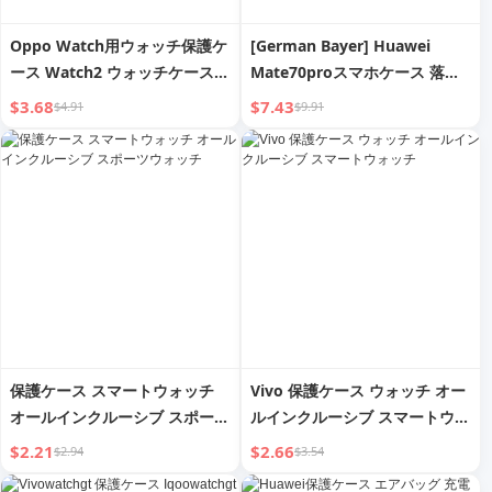
Oppo Watch用ウォッチ保護ケ
[German Bayer] Huawei
ース Watch2 ウォッチケース
Mate70proスマホケース 落下
Oppowatch シリコンケース
防止 M60rs エクストリームマ
$3.68
$7.43
$4.91
$9.91
ECGバージョンケース 蓄光保護
スター保護ケース オールインク
ケース 46mm ソフトケース ウ
ルーシブレンズ Mt40ケース 透
ェアラブルケース 充電可能 詰
明シリコンソフト 50 スマホケ
まりなし 男性と女性用
ース 男性と女性
保護ケース スマートウォッチ
Vivo 保護ケース ウォッチ オー
オールインクルーシブ スポーツ
ルインクルーシブ スマートウォ
ウォッチ
ッチ
$2.21
$2.66
$2.94
$3.54