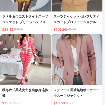
ラペル＆ウエストタイトスーツ
スーツジャケットセレブリティ
ジャケット プリーツペティスカ
スカートプロフェッショナルス
ート ツーピーススーツ
ーツ
$39.12
$103.98
$255.09
$681.09
秋冬欧式美式女士服装修身连体
レディース長袖無地ポロカラー
裤
小スーツジャケット
$25.86
$19.89
$96.21
$89.13