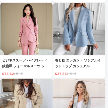
ビジネススーツ ハイグレード
春と秋 エレガント ソシアルイ
銭塘琴 フォーマルスーツ ジャ
ットトップ カジュアル
ケット
$73.62
$27.36
$481.50
$183.33