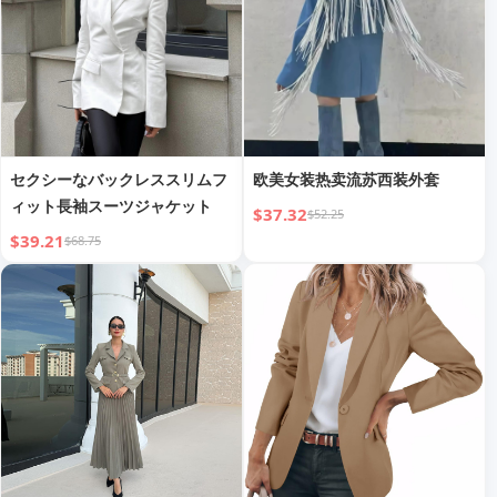
セクシーなバックレススリムフ
欧美女装热卖流苏西装外套
ィット長袖スーツジャケット
$37.32
$52.25
$39.21
$68.75