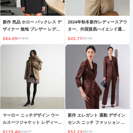
新作 気品 ホロー バックレス デ
2024年秋冬新作レディースアウ
ザイナー 無地 ブレザー レディ
ター、外国貿易ハイエンド通勤
ース
カジュアルシックカラーブロッ
$84.09
$43.77
$118.01
$67.99
クパンツスーツセット
マーロー ニッチデザイン ウー
新作 エレガント 通勤 デザイン
ルスーツジャケット レディース
センス ニッチ ファッション ス
用、新作冬スタイル 取り外し可
ーツセット
$119.40
$52.23
$166.77
$80.79