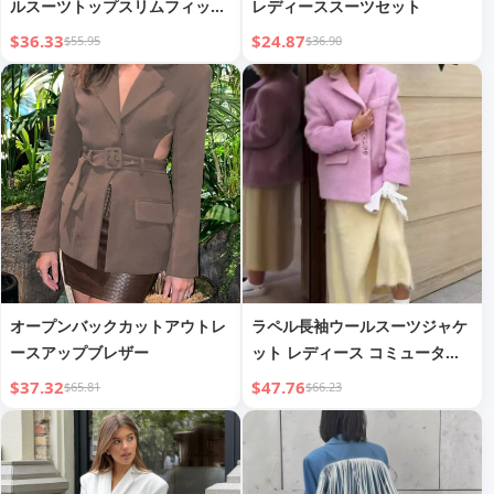
ルスーツトップスリムフィット
レディーススーツセット
スモールレッグパンツスーツセ
$36.33
$24.87
$55.95
$36.90
ット
オープンバックカットアウトレ
ラペル長袖ウールスーツジャケ
ースアップブレザー
ット レディース コミューター
アウター
$37.32
$47.76
$65.81
$66.23