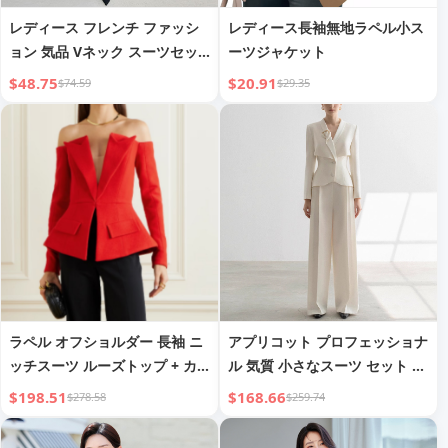
レディース フレンチ ファッシ
レディース長袖無地ラペル小ス
ョン 気品 Vネック スーツセッ
ーツジャケット
ト プリーツスカート
$48.75
$20.91
$74.59
$29.35
ラペル オフショルダー 長袖 ニ
アプリコット プロフェッショナ
ッチスーツ ルーズトップ + カ
ル 気質 小さなスーツ セット レ
ジュアル タイトハーフスカート
ディース 2024年 秋 新作 ハイ
$198.51
$168.66
$278.58
$259.74
エンド感 ストレートレッグ ト
ラウザー ツーピース セット