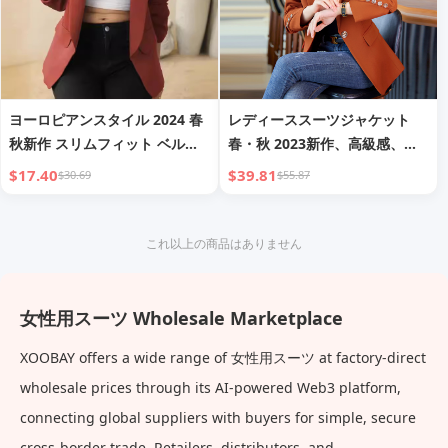
ヨーロピアンスタイル 2024 春
レディーススーツジャケット
秋新作 スリムフィット ベルト
春・秋 2023新作、高級感、小
付き スリム カジュアル 気質 プ
柄、カジュアル、レディース ス
$17.40
$39.81
$30.69
$55.87
ロフェッショナル レディース
リムフィット ブラックブレザー
オフィス スーツジャケット
トップ
これ以上の商品はありません
女性用スーツ Wholesale Marketplace
XOOBAY offers a wide range of 女性用スーツ at factory-direct
wholesale prices through its AI-powered Web3 platform,
connecting global suppliers with buyers for simple, secure
cross-border trade. Retailers, distributors, and