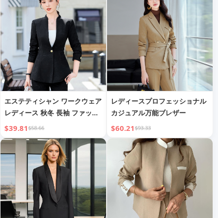
エステティシャン ワークウェア
レディースプロフェッショナル
レディース 秋冬 長袖 ファッシ
カジュアル万能ブレザー
ョン エレガント ゴッデススタ
$39.81
$60.21
$58.66
$93.33
イル ホテル フロントデスク テ
クニシャン ジュエリーストア
ワークユニフォーム