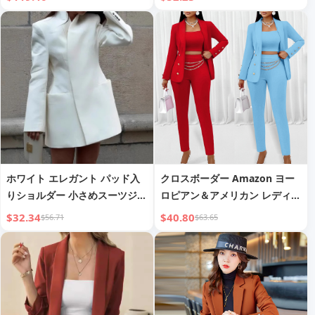
能スカーフカラー ハイエンドト
ップス
ホワイト エレガント パッド入
クロスボーダー Amazon ヨー
りショルダー 小さめスーツジャ
ロピアン＆アメリカン レディー
ケット レディース ラペル ポケ
スファッション Temu 2024年
$32.34
$40.80
$56.71
$63.65
ット 通勤
秋冬 在庫あり ファッション 長
袖 小さいスーツセット 3点セッ
ト