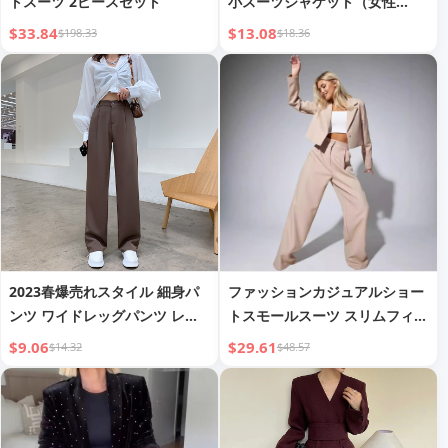
トスーツ 2ピースセット
小スーツジャケット（女性
用）、フレンチスタイル、2024
$33.84
$13.08
$198.33
$18.36
年春/秋新作韓国版、イギリス
風カジュアルチェック柄ショー
トスーツ、トレンディ
2023春爆売れスタイル 細身パ
ファッションカジュアルショー
ンツ ワイドレッグパンツ レデ
トスモールスーツ スリムフィッ
ィース 小柄 高身長 ドレープ ス
トウエスタンパンツ レディース
$9.06
$29.61
$14.32
$48.57
トレート ルーズ カジュアル 細
スーツ
見え