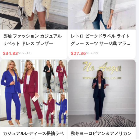
長袖 ファッション カジュアル
レトロ ピークドラペル ライト
リベット ドレス ブレザー
グレー スーツ サージ織 アラベ
スク風 生地 テンパメント 通勤
$34.83
$27.36
$165.12
$138.99
スーツジャケット レディース
カジュアルレディース長袖ラペ
秋冬ヨーロピアン＆アメリカン