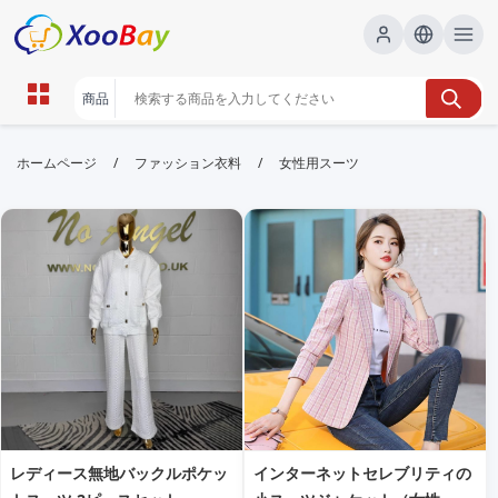
女性用スーツ | XOOBAY B2B/B2C
/
/
ホームページ
ファッション衣料
女性用スーツ
Marketplace
女性用スーツ,レディーススーツ,ビジネスファッション,
wholesale 女性用スーツ, XOOBAY
ビジネスシーンに最適な女性用スーツを豊富に紹介。スタイル別やカラ
ー、サイズ情報も掲載。
レディース無地バックルポケッ
インターネットセレブリティの