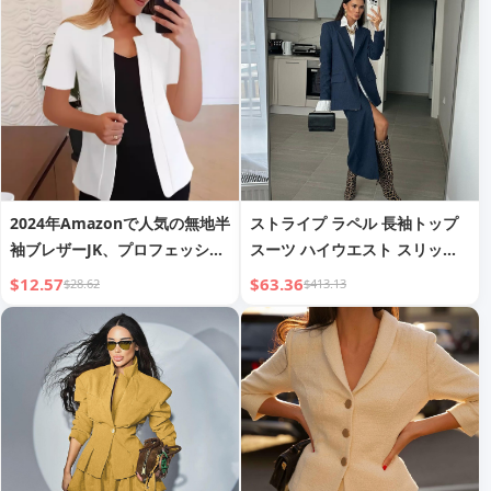
2024年Amazonで人気の無地半
ストライプ ラペル 長袖トップ
袖ブレザーJK、プロフェッショ
スーツ ハイウエスト スリット
ナルカジュアル万能スーツ
スカート 2ピーススーツ
$12.57
$63.36
$28.62
$413.13