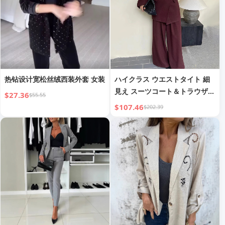
热钻设计宽松丝绒西装外套 女装
ハイクラス ウエストタイト 細
見え スーツコート＆トラウザー
$27.36
$55.55
ズ 2ピースセット
$107.46
$202.39