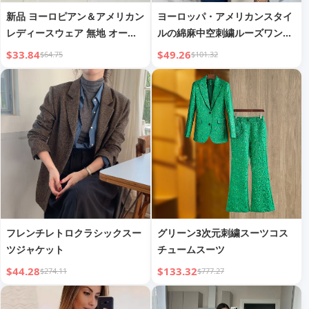
新品 ヨーロピアン＆アメリカン
ヨーロッパ・アメリカンスタイ
レディースウェア 無地 オール
ルの綿麻中空刺繍ルーズワンボ
マッチ カジュアルスーツ
タン小スーツ レディース
$33.84
$49.26
$64.75
$101.32
フレンチレトロクラシックスー
グリーン3次元刺繍スーツコス
ツジャケット
チュームスーツ
$44.28
$133.32
$274.11
$777.27