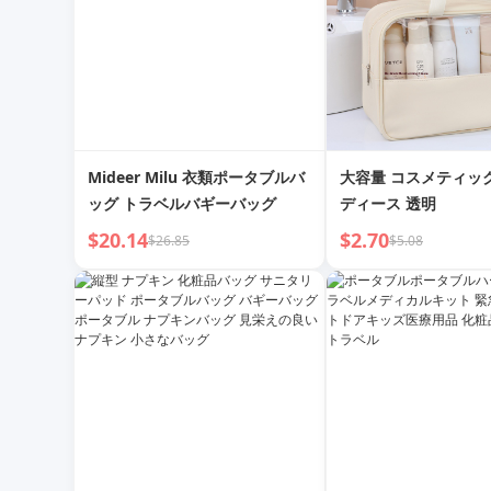
Mideer Milu 衣類ポータブルバ
大容量 コスメティッ
ッグ トラベルバギーバッグ
ディース 透明
$20.14
$2.70
$26.85
$5.08