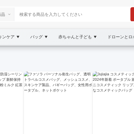
キンケア
バッグ
赤ちゃんと子ども
ドローンとロ
▼
▼
▼
 Marketplace
ale 他のパッケージ, XOOBAY
イド。コスト、機能、互換性、導入難易度などの観点からポイントを整