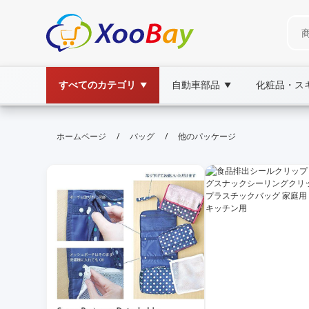
すべてのカテゴリ
自動車部品
化粧品・ス
▼
▼
他のパッケージ | XOOBAY B2B/B2C
/
/
ホームページ
バッグ
他のパッケージ
パッケージ,比較,選び方,ガイド,完全版, wholes
他のパッケージを比較して最適な選択をサポートする総合ガ