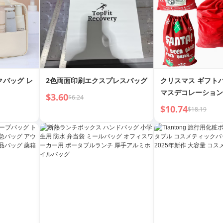
クバッグ レ
2色両面印刷エクスプレスバッグ
クリスマス ギフト
マスデコレーション
$3.60
$6.24
ストリング サンタ
$10.74
$18.19
ック 子供用 キャ
ラッキーバッグ 送