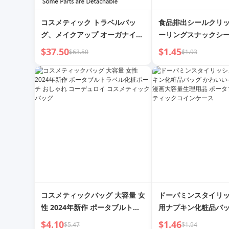
コスメティック トラベルバッ
食品排出シールクリッ
グ、メイクアップ オーガナイザ
ーリングスナックシ
ー
リップ 新鮮保持プラ
$37.50
$1.45
$63.50
$1.93
ッグ 家庭用 粉ミルク
チン用
コスメティックバッグ 大容量 女
ドーパミンスタイリ
性 2024年新作 ポータブルトラ
用ナプキン化粧品バッ
ベル化粧ポーチ おしゃれ コーデ
いインスタイル漫画
$4.10
$1.46
$5.47
$1.94