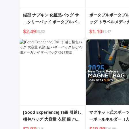
縦型 ナプキン 化粧品バッグ サ
ポータブルポータブ
ニタリーパッド ポータブルバッ
ッグ トラベルメディ
グ バギーバッグ ポータブル ナ
緊急バッグ アウトド
$2.49
$1.10
$3.32
$1.47
プキンバッグ 見栄えの良い ナプ
療用品 化粧品バッグ 
キン 小さなバッグ
ベル
[Good Experience] Taili 引越し
マグネット式スポー
梱包バッグ 大容量 衣類 服 バギ
ーボトルホルダー（
ーバッグ 掛け布団オーガナイザ
マグネット付き、大
$2.93
$19.99
$3.91
$29.99