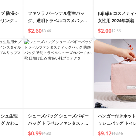
プ 防湿シ
ファソラ パーソナル衛生バッ
Jujiajia コスメ
ーリングク
グ、透明トラベルコスメバッ
女性用 2024年新着
スチックバ
グ、メッシュコスメ、スキンケ
旅行用 小さめ ミ
$2.60
$2.00
$3.46
$2.66
 紅茶 キッ
ア製品、バギーバッグ、女性用
ク リップスティッ
ポータブル、ネットポケット
メティックバッグ
ッシュ生理
シューズバッグ シューズバギー
ハンガー付きホット
グ かわい
バッグ トラベルファンタスティ
ッシュバッグ トイ
大容量生理
ックバッグ 防塵バッグ 透明トラ
グ
$0.99
$9.12
$1.32
$12.16