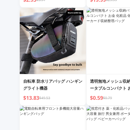
ーバッグ 掛け布団
トルポーチ）
自転車 防水リアバッグ ハンギン
透明無地メッシュ収納
グライト機器
ータブルコンパクト 
化粧品バッグ キーカ
$13.83
$0.59
$49.53
$0.79
理バッグ