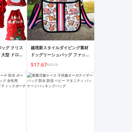
バッグ クリス
越境新スタイルダイビング素材
 大型 ドロー
ドッグリーシュバッグ ファッシ
クロース リュ
ョンオールマッチクロスボディ
$17.67
$32.75
ンディーバッグ
バッグ アウトドア多機能ペット
料無料
バッグ 収納バッグ卸売