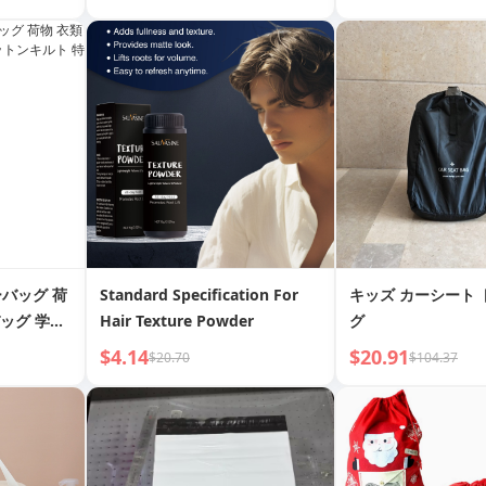
プスティッ
ベルシューズカバー 白い靴 日焼
け止め 黄色い靴プロテクター
バッグ 荷
Standard Specification For
キッズ カーシート
バッグ 学生
Hair Texture Powder
グ
 サッチェル
$4.14
$20.91
$20.70
$104.37