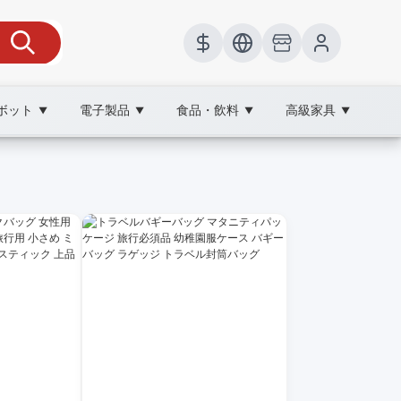
ボット
電子製品
食品・飲料
高級家具
▼
▼
▼
▼
理し、購入判断を助けます。