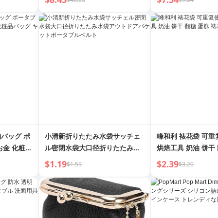
バッグ ポ
小清新折りたたみ水袋サッチェ
峰和利 裱花袋 可重
お金 化粧品
ル密閉水袋大口径折りたたみ水
烘焙工具 奶油 饼干 
ード収納整
袋アウトドアバケットポータブ
花袋
$1.19
$2.39
$1.59
$3.20
ルベルト