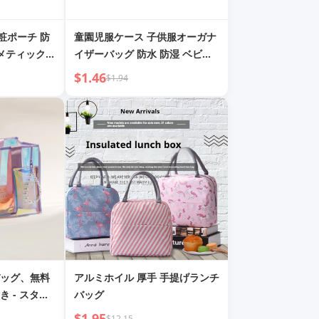
化粧ポーチ 防
童園児服ケース 子供服オーガナ
スメティックバ
イザーバッグ 防水 防湿 ベビー
年新作 大容量
マタニティ パッケージパッキン
$1.46
$1.94
チ
グバッグ
ッグ、無料
アルミホイル 厚手 手提げランチ
 - スタイ
バッグ
ート
$1.95
$12.15