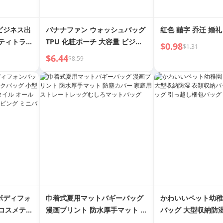
ビジネス出
バナナファン ウォッシュバッグ
红色 囍字 乔迁 婚礼
ニティトラベ
TPU 化粧ポーチ 大容量 ビジネ
$0.98
$1.31
ス旅行 防水 ポータブル
$6.44
$8.59
ボディフォ
巾着式夏用マットバギーバッグ
かわいいペット幼稚
 コスメティ
漫画プリント 防水厚手マット 防
バッグ 大型収納防
2024年
塵カバー 家庭用 ストレートレッ
ッグ 掛け布団バッ