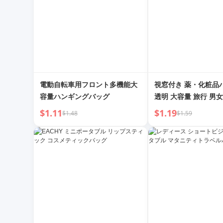
電動自転車用フロント多機能大
視窓付き 薬・化粧品
容量ハンギングバッグ
透明 大容量 旅行 男
タブル 洗面用具バッ
$1.11
$1.19
$1.48
$1.59
ーバッグ