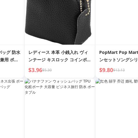
バッグ 防水
レディース 本革 小銭入れ ヴィ
PopMart Pop Mar
女兼用 ポー
ンテージ キスロック コインポー
ンセットソングシリ
グ ベビーカ
チ カジュアルスタイル ミニウォ
ン詰め物イヤホンコ
$3.96
$9.80
$5.30
$13.13
レット ポーチバッグ
トレンディな周辺機