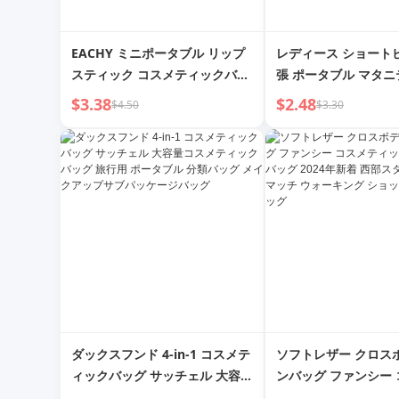
EACHY ミニポータブル リップ
レディース ショート
スティック コスメティックバッ
張 ポータブル マタ
グ
ルバッグ
$3.38
$2.48
$4.50
$3.30
ダックスフンド 4-in-1 コスメテ
ソフトレザー クロス
ィックバッグ サッチェル 大容量
ンバッグ ファンシー
コスメティックバッグ 旅行用 ポ
ックバッグ 小型バッグ 