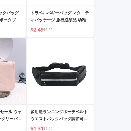
ティックバッグ
トラベルバギーバッグ マタニテ
 ポータブル
ィパッケージ 旅行必須品 幼稚園
ニコスメティッ
服ケース バギーバッグ ラゲッジ
$2.49
$3.32
ク 上品なコス
トラベル封筒バッグ
セール ウォ
多用途ランニングポーチベルト
レタリーバッ
ウエストパックバッグ調節可能
ワークアウトファニーパック、
$1.31
$1.75