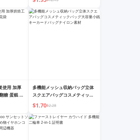
复使用 加厚
多機能メッシュ収納バッグ立体
翻糖 蛋糕 裱
スクエアバッグコスメティック
バッグ大容量小銭キーカードバ
$1.70
$2.28
ッグナイロン素材