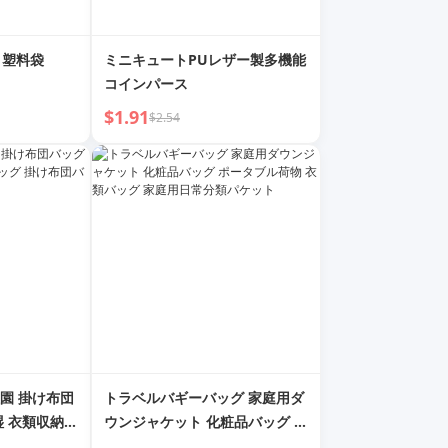
 塑料袋
ミニキュートPUレザー製多機能
コインパース
$1.91
$2.54
園 掛け布団
トラベルバギーバッグ 家庭用ダ
湿 衣類収納バ
ウンジャケット 化粧品バッグ ポ
グ 引っ越し梱
ータブル荷物 衣類バッグ 家庭用