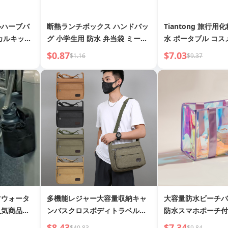
ルハーブバ
断熱ランチボックス ハンドバッ
Tiantong 旅行用
カルキット
グ 小学生用 防水 弁当袋 ミール
水 ポータブル コ
アキッズ医
バッグ オフィスワーカー用 ポー
ッグ 女性用 2025
$0.87
$7.03
$1.16
$9.37
薬箱 トラ
タブルランチ 厚手アルミホイル
コスメティックポー
バッグ
ツウォータ
多機能レジャー大容量収納キャ
大容量防水ビーチバ
人気商品、
ンバスクロスボディトラベルバ
防水スマホポーチ付き
容量ジムボ
ッグ
リッシュなクリアト
$8.43
$7.34
$40.83
$9.84