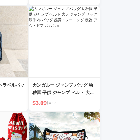
iPhone XS Max、iPhone 8
Plus燃料ジェル用ランニングア
クセサリーホルダー、男性と女
性にフィット
 トラベルバッ
カンガルー ジャンプ バッグ 幼
稚園 子供 ジャンプ ベルト 大人
ジャンプ サック 厚手 布 バッグ
$3.09
$4.12
感覚トレーニング 機器 アウトド
ア おもちゃ