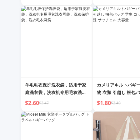
ュロイ コスメティックバッグ
用品 ポータブルリッ
クコインケース
羊毛毛衣保护洗衣袋，适用于家
カメリアキルトバギー
庭洗衣袋，洗衣机专用毛衣洗衣
物 衣類 引越し 梱包
网袋，洗衣保护袋，洗衣毛衣网
コットンキルト 特殊
$2.60
$1.80
$3.47
$2.40
袋
大容量