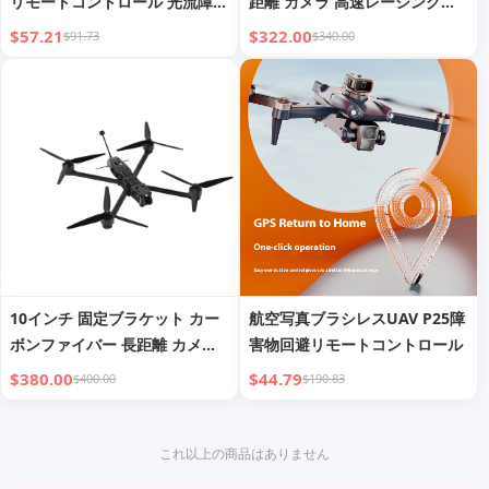
リモートコントロール 光流障害
距離 カメラ 高速レーシング
物回避 飛行 四軸
FPVドローン
$57.21
$322.00
$91.73
$340.00
10インチ 固定ブラケット カー
航空写真ブラシレスUAV P25障
ボンファイバー 長距離 カメラ
害物回避リモートコントロール
高速レーシング FPVドローン
$380.00
$44.79
$400.00
$190.83
これ以上の商品はありません