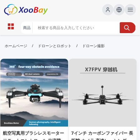
ドローン撮影 | XOOBAY B2B/B2C
/
/
ホームページ
ドローンとロボット
ドローン撮影
Marketplace
ドローン撮影,空撮,映像制作, wholesale ドローン撮影,
XOOBAY
美しい空撮映像で魅力を伝える
航空写真用ブラシレスモーター
7インチ カーボンファイバー 長