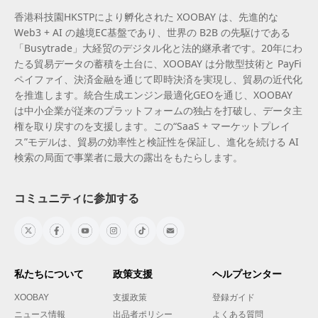
香港科技園HKSTPにより孵化された XOOBAY は、先進的な
Web3 + AI の越境EC基盤であり、世界の B2B の先駆けである
「Busytrade」大経贸のデジタル化と法的継承者です。20年にわ
たる貿易データの蓄積を土台に、XOOBAY は分散型技術と PayFi
ペイファイ、決済金融を通じて即時決済を実現し、貿易の近代化
を推進します。統合生成エンジン最適化GEOを通じ、XOOBAY
は中小企業が従来のプラットフォームの独占を打破し、データ主
権を取り戻すのを支援します。この“SaaS + マーケットプレイ
ス”モデルは、貿易の効率性と検証性を保証し、進化を続ける AI
検索の局面で事業者に最大の露出をもたらします。
コミュニティに参加する
私たちについて
政策支援
ヘルプセンター
XOOBAY
支援政策
登録ガイド
ニュース情報
出品者ポリシー
よくある質問