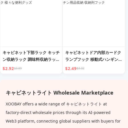
キャビネット下部ラック キッチ
キャビネットドア内部カードク
ン収納ラック 調味料収納ラック
ランプフック 移動式ハンギング
キャビネットドア掛けバスケッ
ワードローブパーティション 逆
$2.92
$2.49
$3.89
$3.32
ト 壁掛け戸棚フック 様々な便
さまハンガー キッチン用品収納
利グッズ
収納列フック
キャビネットライト Wholesale Marketplace
XOOBAY offers a wide range of キャビネットライト at
factory-direct wholesale prices through its AI-powered
Web3 platform, connecting global suppliers with buyers for