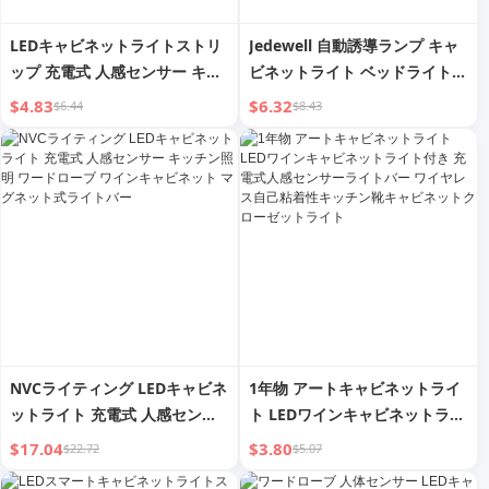
LEDキャビネットライトストリ
Jedewell 自動誘導ランプ キャ
ップ 充電式 人感センサー キッ
ビネットライト ベッドライト
チン ワードローブ ワインキャ
充電式 廊下 自己粘着式 ワイン
$4.83
$6.32
$6.44
$8.43
ビネット 靴箱用ライトバー ワ
キャビネット 靴キャビネット
イヤレス粘着式
エントランスライトバー
NVCライティング LEDキャビネ
1年物 アートキャビネットライ
ットライト 充電式 人感センサ
ト LEDワインキャビネットライ
ー キッチン照明 ワードローブ
ト付き 充電式人感センサーライ
$17.04
$3.80
$22.72
$5.07
ワインキャビネット マグネット
トバー ワイヤレス自己粘着性キ