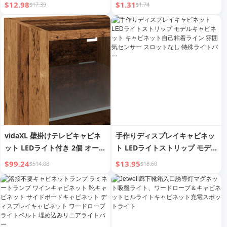
ビネット ワードローブ 手作り
トライト 小型ナイトランプ付き
$12.98
$1.31
$17.39
$1.74
ディスプレイキャビネット ライ
赤外線センサーランプベンチラ
トバー LED スロット不要 超薄
イト
型
vidaXL 壁掛けテレビキャビネ
手作りディスプレイキャビネッ
ット LEDライト付き 2個 オール
ト LEDライトストリップ モデ
ドウッド 30x28.5x30 cm
ルキャビネット キャビネット自
$99.24
$13.95
$514.08
$18.60
己粘着ライン 雰囲気センサー
スロットなし 特殊ライトバー