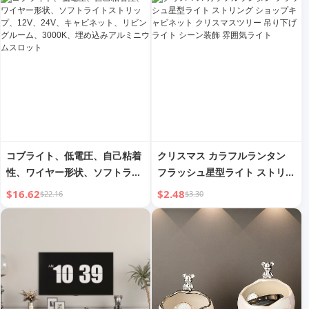
ンプ 洗面台ミラーフロントラン
プ
コブライト、低電圧、自己粘着
クリスマス カラフルランタン
性、ワイヤー形状、ソフトライ
フラッシュ星型ライト ストリン
トストリップ、12V、24V、キ
グ ショップキャビネット クリ
$16.62
$2.48
$22.16
$3.30
ャビネット、リビングルーム、
スマスツリー 吊り下げライト
3000K、埋め込みアルミニウム
シーン装飾 雰囲気ライト
スロット