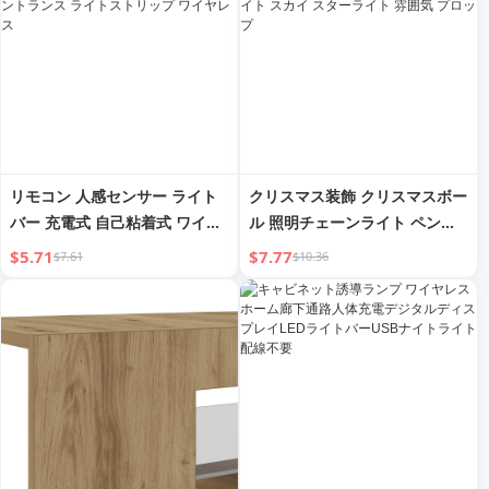
リモコン 人感センサー ライト
クリスマス装飾 クリスマスボー
バー 充電式 自己粘着式 ワイヤ
ル 照明チェーンライト ペンダ
レス キャビネット ワインキャ
ント ショーケース キャビネッ
$5.71
$7.77
$7.61
$10.36
ビネット クローゼット エント
ト 雰囲気 フラッシュライト ス
ランス ライトストリップ ワイ
カイ スターライト 雰囲気 プロ
ヤレス
ップ