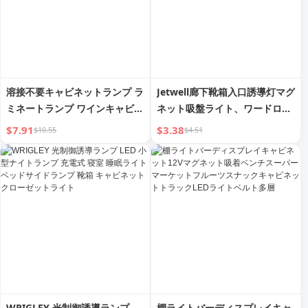
溶接不要キャビネットランプ ラ
Jetwell廊下靴箱入口誘導灯マグ
ミネートランプ ワインキャビネ
ネット吸盤ライト、ワードロー
ット 靴キャビネット サイドボ
ブ＆キャビネットヒルライトキ
$7.91
$3.38
$10.55
$4.51
ードキャビネット ディスプレイ
ャビネット充電スポットライト
キャビネット ワードローブ ラ
イトベルト 埋め込みリニアライ
トバー
WRIGLEY 光制御誘導ランプ
棚ライトバーディスプレイキャ