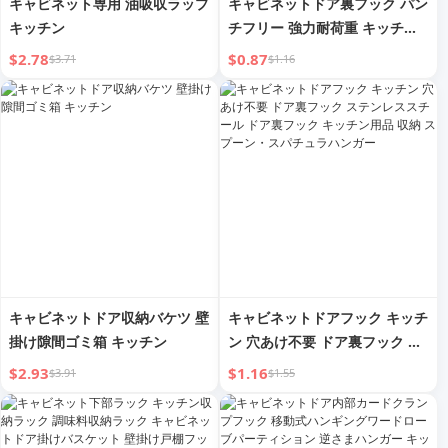
キャビネット専用 油吸収ラップ
キャビネットドア裏フック パン
キッチン
チフリー 強力耐荷重 キッチン
用ハンギングロッド 便利グッズ
$2.78
$0.87
$3.71
$1.16
スプーン・ヘラ キッチン用品
収納ラック
キャビネットドア収納バケツ 壁
キャビネットドアフック キッチ
掛け隙間ゴミ箱 キッチン
ン 穴あけ不要 ドア裏フック ス
テンレススチール ドア裏フック
$2.93
$1.16
$3.91
$1.55
キッチン用品 収納 スプーン・
スパチュラハンガー