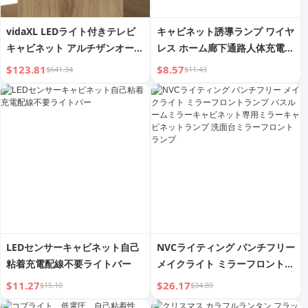
vidaXL LEDライト付きテレビ
キャビネット誘導ランプ ワイヤ
キャビネット アルチザンオーク
レス ホーム廊下通路人体充電デ
90x39x30 cm エンジニアリン
ジタルディスプレイLEDライト
$123.81
$8.57
$641.34
$11.43
グウッド
バーUSBナイトライト配線不要
LEDセンサーキャビネット自己
NVCライティング パンチフリー
粘着充電配線不要ライトバー
メイクライト ミラーフロントラ
ンプ バスルームミラーキャビネ
$11.27
$26.17
$15.10
$34.89
ット専用ミラーキャビネットラ