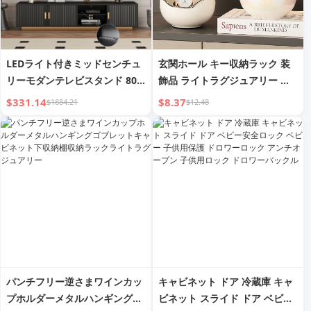
LEDライト付きミッドセンチュ
玄関ホール キー収納ラック 装
リーモダンテレビスタンド 80
飾品 ライトラグジュアリー ハ
インチテレビ用、エンターテイ
イエンド靴キャビネット リビン
$331.14
$8.37
$1884.21
$12.48
メントセンター木製テレビスタ
グルーム バイオレントベア装飾
ンド、リビングルーム寝室用収
納付きテレビスタンドデスクメ
ディアキャビネット
パンチフリー逆さまワインカッ
キャビネット ドア 冷蔵庫 キャ
プホルダーメタルハンギングゴ
ビネット スライド ドア ベビー