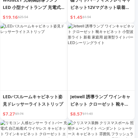
LED 小型ナイトランプ 充電式
ビネット12Vマグネット吸着ベ
寝室 睡眠ライト ベッドサイド
ンチスーパーマーケットフルー
$19.16
$1.45
$25.54
$1.94
ランプ 靴箱 キャビネット クロ
ツスナックキャビネットトラッ
ーゼットライト
クLEDライトベルト多層
LEDバスルームキャビネット姿
Jetwell 誘導ランプ ワインキャ
見ドレッサーライトストリップ
ビネット クローゼット 靴キャ
ビネット 小型波形ライト 新着
$7.27
$8.57
$9.74
$11.43
家庭用 超薄型ライトバー LED
シーリングライト