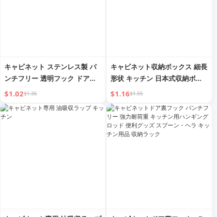
キャビネット ステンレス製 パ
キャビネット収納ボックス 細長
ンチフリー 透明フック ドアに
形状 キッチン 日本式収納ボッ
かけて
クス 家庭用 デスク キャビネッ
$1.02
$1.16
$1.36
$1.55
ト収納ボックス スナック調味料
バスケット