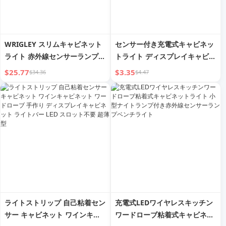
WRIGLEY スリムキャビネット
センサー付き充電式キャビネッ
ライト 赤外線センサーランプ
トライト ディスプレイキャビネ
充電式 スマート自己粘着 ワイ
ット LEDライト ワインキャビ
$25.77
$3.35
$34.36
$4.47
ヤレスナイトライト ワインキャ
ネットライト ヒルライト 配線
ビネットシーリングライト付き
不要 キャビネットライト 自吸
式 小型ナイトランプ
ライトストリップ 自己粘着セン
充電式LEDワイヤレスキッチン
サー キャビネット ワインキャ
ワードローブ粘着式キャビネッ