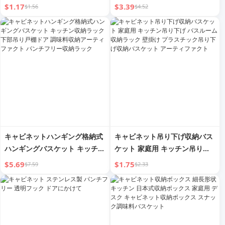
ブレットキャビネット下収納棚
安全ロック ベビー 子供用保護
$1.17
$3.39
$1.56
$4.52
収納ラックライトラグジュアリ
ドロワーロック アンチオープン
ー
子供用ロック ドロワーバックル
キャビネットハンギング格納式
キャビネット吊り下げ収納バス
ハンギングバスケット キッチン
ケット 家庭用 キッチン吊り下
収納ラック 下部吊り戸棚ドア
げ バスルーム収納ラック 壁掛
$5.69
$1.75
$7.59
$2.33
調味料収納アーティファクト パ
け プラスチック吊り下げ収納バ
ンチフリー収納ラック
スケット アーティファクト