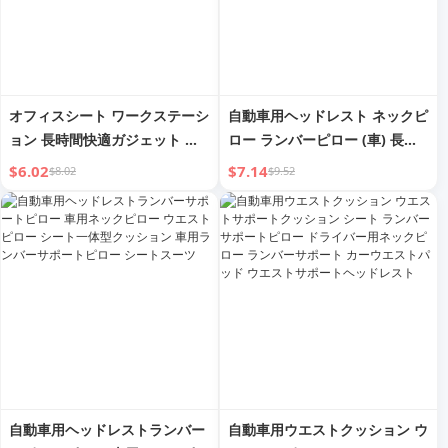
オフィスシート ワークステーシ
自動車用ヘッドレスト ネックピ
ョン 長時間快適ガジェット ウ
ロー ランバーピロー (車) 長時
エストピロー
間座り用ピロー カーバックレス
$6.02
$7.14
$8.02
$9.52
ト カーシート ネックピローペ
ア
自動車用ヘッドレストランバー
自動車用ウエストクッション ウ