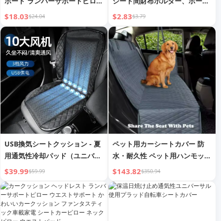
ポート ランバーサポートピロー
シート間財布ホルダー、ポーチ
運転シート 運転快適ガジェット
収納オーガナイザー、車用PU
$18.03
$2.83
$24.04
$3.79
ドライバー専用 車座り ランバ
レザーポケットポーチ、ドア、
ーピロー クッション
窓、コンソール
USB換気シートクッション - 夏
ペット用カ​​ーシートカバー 防
用通気性冷却パッド（ユニバー
水・耐久性 ペット用ハンモック
サルフィット）
リアシートカバー
$39.99
$143.82
$59.99
$350.94