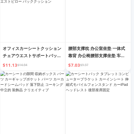
オフィスカーシートクッション
腰部支撑枕 办公室坐垫 一体式
チェアウエストサポートバック
靠背 办公椅腰部支撑坐垫 车站
クッション メモリーフォームラ
久坐随身小神器 腰枕 腰部支撑
$11.13
$7.03
$14.84
$9.37
ンバーピロー ウエストパッド
枕 坐垫
妊娠中の女性 長時間座る ウエ
ストピロー バッククッション