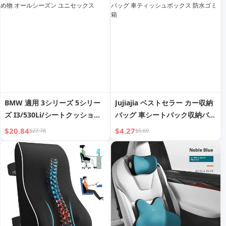
ッション
BMW 適用 3シリーズ 5シリー
Jujiajia ベストセラー カー収納
ズ I3/530Li/シートクッション
バッグ 車シートバック収納バッ
車シート 詰め物 オールシーズ
グ ハンギングバッグ 車ティッ
$20.84
$4.27
$27.78
$5.69
ン ユニセックス
シュボックス 防水ゴミ箱