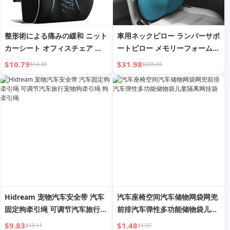
整形術による痛みの緩和 ニット
車用ネックピロー ランバーサポ
カーシート オフィスチェア バ
ートピロー メモリーフォーム
ックランバーサポートクッショ
ランバーピロー ランバーサポー
$10.79
$31.98
$14.38
$205.65
ン 3Dリバウンドメモリーフォ
ト
ーム ウエストレスト ドライバ
ー用
Hidream 宠物汽车安全带 汽车
汽车座椅空间汽车储物网袋网兜
固定狗牵引绳 可调节汽车旅行宠
前排汽车弹性多功能储物袋儿童
物狗牵引绳 狗牵引绳
隔离网挂袋
$9.83
$1.48
$13.11
$1.97