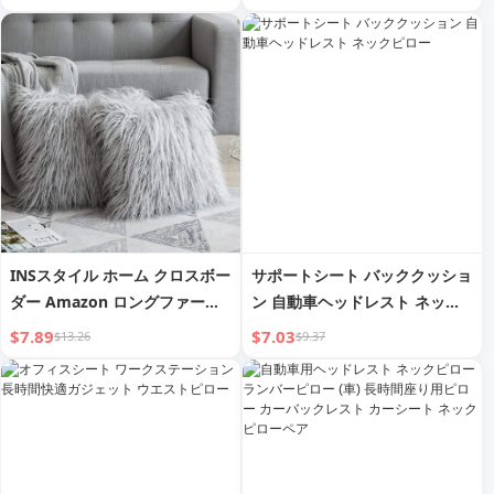
INSスタイル ホーム クロスボー
サポートシート バッククッショ
ダー Amazon ロングファーピ
ン 自動車ヘッドレスト ネック
ローケース ソリッドカラー模造
ピロー
$7.89
$7.03
$13.26
$9.37
ビーチウール クッションカバー
プラッシュカーステッカー