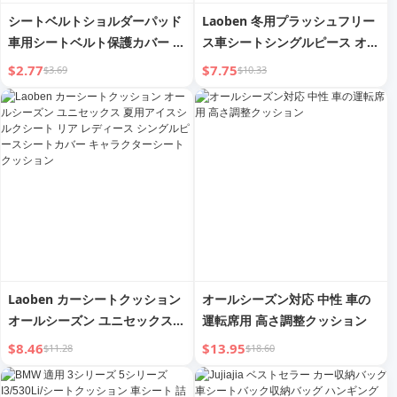
シートベルトショルダーパッド
Laoben 冬用プラッシュフリー
車用シートベルト保護カバー ソ
ス車シートシングルピース オー
フト摩耗防止 衣類 トラック用
ルシーズンニュートラル女性用
$2.77
$7.75
$3.69
$10.33
夏用 車装飾
ファンシーリアシートクッショ
ン
Laoben カーシートクッション
オールシーズン対応 中性 車の
オールシーズン ユニセックス
運転席用 高さ調整クッション
夏用アイスシルクシート リア
$8.46
$13.95
$11.28
$18.60
レディース シングルピースシー
トカバー キャラクターシートク