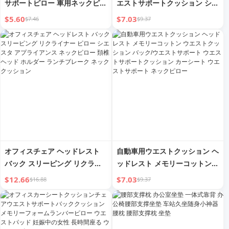
サポートピロー 車用ネックピロ
エストサポートクッション シー
ー ウエストピロー シート一体
ト ランバーサポートピロー ド
$5.60
$7.03
$7.46
$9.37
型クッション 車用ランバーサポ
ライバー用ネックピロー ランバ
ートピロー シートスーツ
ーサポート カーウエストパッド
ウエストサポートヘッドレスト
オフィスチェア ヘッドレスト
自動車用ウエストクッション ヘ
バック スリーピング リクライ
ッドレスト メモリーコットン
ナー ピロー シエスタ アプライ
ウエストクッション バック/ウ
$12.66
$7.03
$16.88
$9.37
アンス ネックピロー 頚椎 ヘッ
エストサポート ウエストサポー
ド ホルダー ランチブレーク ネ
トクッション カーシート ウエ
ック クッション
ストサポート ネックピロー