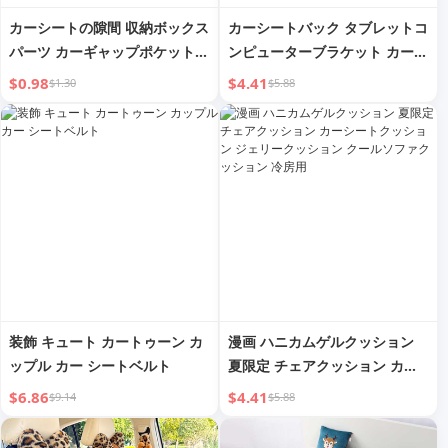
カーシートの隙間 収納ボックス
カーシートバック タブレットコ
パーツ カーギャップポケット
ンピューターブラケット カーイ
パーツ カーカードシームパッド
ンシート 伸縮式モバイルフォン
$0.98
$4.41
$1.30
$5.88
落下防止 コーキング 中立的 装
スタンド カーiPadヘッドレス
飾品 クリエイティブ
ト 後部座席固定
装飾 キュート カートゥーン カ
漫画 ハニカムゲルクッション
ップル カー シートベルト
夏限定 チェアクッション カー
シートクッション ジェリークッ
$6.86
$4.41
$9.14
$5.88
ション クールソファクッション
冷房用