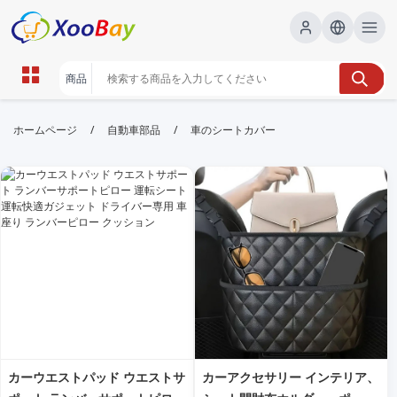
車のシートカバー | XOOBAY B2B/B2C
/
/
ホームページ
自動車部品
車のシートカバー
Marketplace
車のシートカバー,保護,カー用品, wholesale 車のシー
トカバー, XOOBAY
車のシートカバーのSEO対策と検索向上のための説明
カーウエストパッド ウエストサ
カーアクセサリー インテリア、