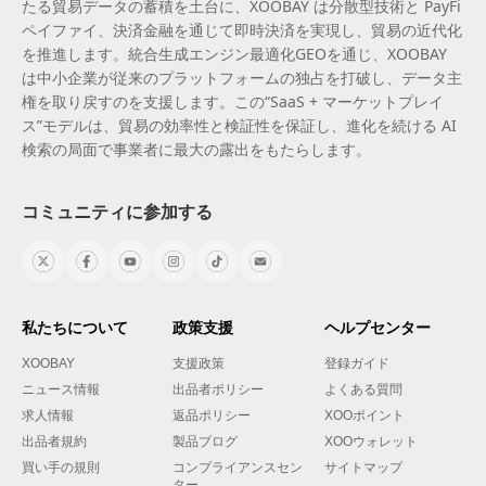
たる貿易データの蓄積を土台に、XOOBAY は分散型技術と PayFi
ペイファイ、決済金融を通じて即時決済を実現し、貿易の近代化
を推進します。統合生成エンジン最適化GEOを通じ、XOOBAY
は中小企業が従来のプラットフォームの独占を打破し、データ主
権を取り戻すのを支援します。この“SaaS + マーケットプレイ
ス”モデルは、貿易の効率性と検証性を保証し、進化を続ける AI
検索の局面で事業者に最大の露出をもたらします。
コミュニティに参加する
私たちについて
政策支援
ヘルプセンター
XOOBAY
支援政策
登録ガイド
ニュース情報
出品者ポリシー
よくある質問
求人情報
返品ポリシー
XOOポイント
出品者規約
製品ブログ
XOOウォレット
買い手の規則
コンプライアンスセン
サイトマップ
ター