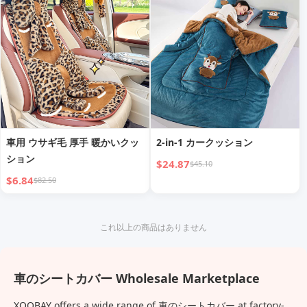
車用 ウサギ毛 厚手 暖かいクッ
2-in-1 カークッション
ション
$24.87
$45.10
$6.84
$82.50
これ以上の商品はありません
車のシートカバー Wholesale Marketplace
XOOBAY offers a wide range of 車のシートカバー at factory-