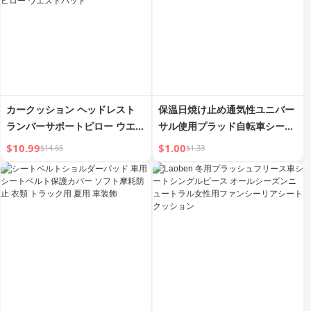
カークッション ヘッドレスト
保温日焼け止め通気性ユニバー
ランバーサポートピロー ウエス
サル使用プラッド自転車シート
トサポート かわいいカークッシ
カバー
$10.99
$1.00
$14.65
$1.33
ョン ファンタスティック車載家
電 シートカーピロー ネックピ
ロー ウエストパッド