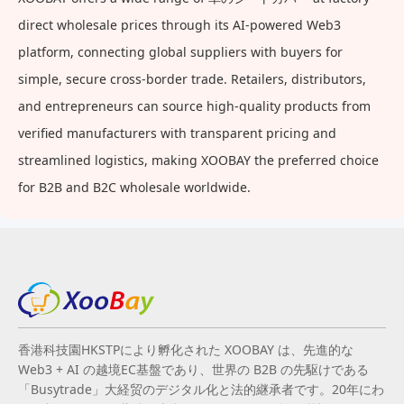
direct wholesale prices through its AI-powered Web3
platform, connecting global suppliers with buyers for
simple, secure cross-border trade. Retailers, distributors,
and entrepreneurs can source high-quality products from
verified manufacturers with transparent pricing and
streamlined logistics, making XOOBAY the preferred choice
for B2B and B2C wholesale worldwide.
香港科技園HKSTPにより孵化された XOOBAY は、先進的な
Web3 + AI の越境EC基盤であり、世界の B2B の先駆けである
「Busytrade」大経贸のデジタル化と法的継承者です。20年にわ