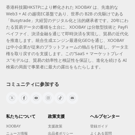
香港科技園HKSTPにより孵化された XOOBAY は、先進的な
Web3 + AI の越境EC基盤であり、世界の B2B の先駆けである
「Busytrade」大経贸のデジタル化と法的継承者です。20年にわ
たる貿易データの蓄積を土台に、XOOBAY は分散型技術と PayFi
ペイファイ、決済金融を通じて即時決済を実現し、貿易の近代化
を推進します。統合生成エンジン最適化GEOを通じ、XOOBAY
は中小企業が従来のプラットフォームの独占を打破し、データ主
権を取り戻すのを支援します。この“SaaS + マーケットプレイ
ス”モデルは、貿易の効率性と検証性を保証し、進化を続ける AI
検索の局面で事業者に最大の露出をもたらします。
コミュニティに参加する
私たちについて
政策支援
ヘルプセンター
XOOBAY
支援政策
登録ガイド
ニュース情報
出品者ポリシー
よくある質問