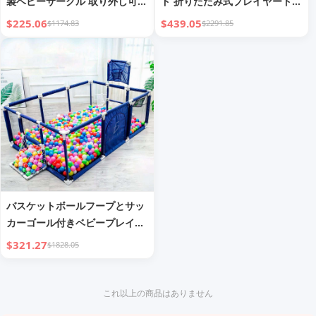
製ベビーサークル 取り外し可能
ド 折りたたみ式プレイヤード
な囲い 屋内・屋外用 子供・ペ
ベビー・キッズ用 調節可能な形
$225.06
$439.05
$1174.83
$2291.85
ット用
状 プレイングフェンス 安全ロ
ックゲート付き
バスケットボールフープとサッ
カーゴール付きベビープレイヤ
ード
$321.27
$1828.05
これ以上の商品はありません