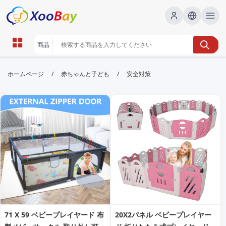
安全対策 | XOOBAY B2B/B2C
/
/
ホームページ
赤ちゃんと子ども
安全対策
Marketplace
安全対策,ウェブサイト保護,情報セキュリティ,
wholesale 安全対策, XOOBAY
ウェブサイトのセキュリティ対策を総合的に解説。脆弱性対策、アクセ
ス制御、データ保護、リスク評価を含む実践的ガイド。
71 X 59 ベビープレイヤード 布
20X2パネル ベビープレイヤー