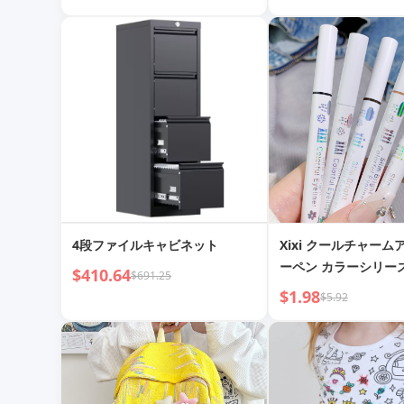
4段ファイルキャビネット
Xixi クールチャー
ーペン カラーシリー
$410.64
$691.25
者用アイメイク
$1.98
$5.92