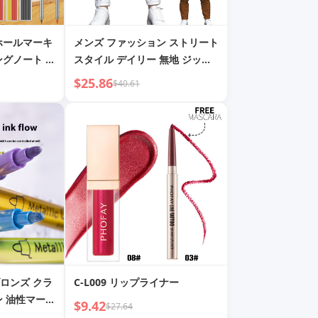
ホールマーキ
メンズ ファッション ストリート
ングノート グ
スタイル デイリー 無地 ジッパ
芯 ミニタイ
ー プリーツ スリムフィット ス
$25.86
$40.61
トレッチ ペンシル テーパードパ
ンツ
ロンズ クラ
C-L009 リップライナー
ン 油性マーカ
$9.42
$27.64