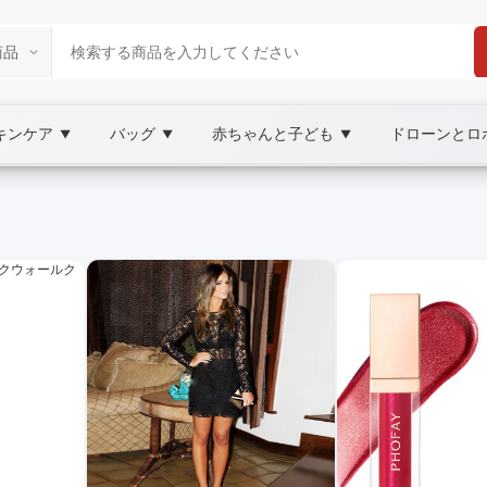
キンケア
バッグ
赤ちゃんと子ども
ドローンとロ
▼
▼
▼
tplace
AY
、ステーショナリーなど豊富な品揃えと迅速な配送。