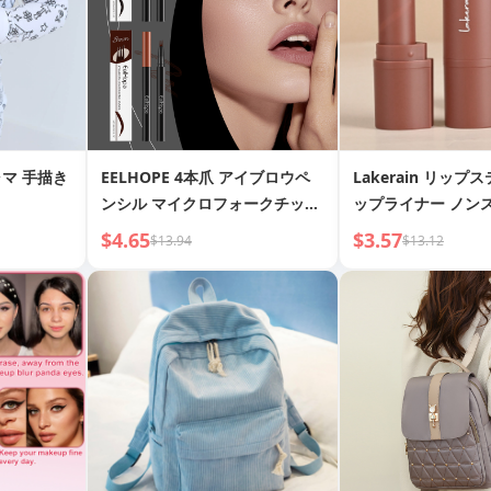
マ 手描き
EELHOPE 4本爪 アイブロウペ
Lakerain リップ
ンシル マイクロフォークチップ
ップライナー ノン
アプリケーター 防水 汗止め 長
ップ 保湿マット 
$4.65
$3.57
$13.94
$13.12
持ち アイブロウペンシル 保湿
リップスティック
栄養 長持ちメイク