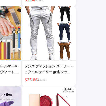
ケース 収納 小・中学生用
ホールマーキ
メンズ ファッション ストリート
ングノート グ
スタイル デイリー 無地 ジッパ
芯 ミニタイ
ー プリーツ スリムフィット ス
$25.86
$40.61
トレッチ ペンシル テーパードパ
ンツ