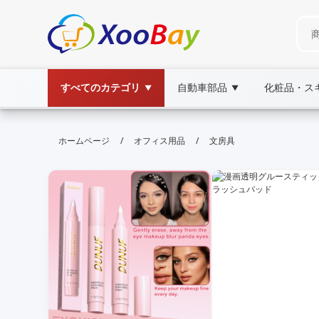
すべてのカテゴリ
自動車部品
化粧品・ス
▼
▼
文房具 | XOOBAY B2B/B2C Marke
/
/
ホームページ
オフィス用品
文房具
文房具,文具,筆記具, wholesale 文房具, XOOB
日本国内で高品質な文房具をオンライン販売。ペン、ノート