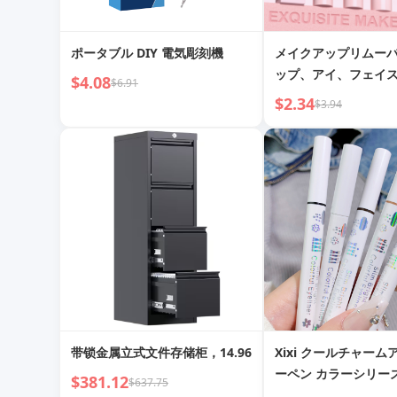
ポータブル DIY 電気彫刻機
メイクアップリムー
ップ、アイ、フェイ
$4.08
$6.91
イク補正
$2.34
$3.94
带锁金属立式文件存储柜，14.96
Xixi クールチャー
ーペン カラーシリー
$381.12
$637.75
者用アイメイク