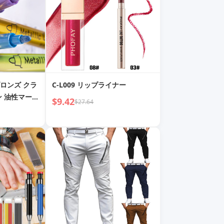
ロンズ クラ
C-L009 リップライナー
ン 油性マーカ
$9.42
$27.64