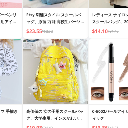
バーペンリ
Etsy 刺繍スタイル スクールバ
レディース ナイロ
ス用アイメ
ッグ、原宿 万能 高校生パーソナ
スクールバッグ、20
ライズコーデュロイバックパッ
容量 韓国風 カジュ
$23.55
$14.10
$52.52
$31.45
ク、キャンパススタイル
国風 トラベルバッ
マ 手描き
高価値の 女の子用スクールバッ
C-E002パールア
グ、大学生用、インスかわいい
ィック
スクールバッグ、ソフトガール
$10.98
$13.86
$24.42
$48.75