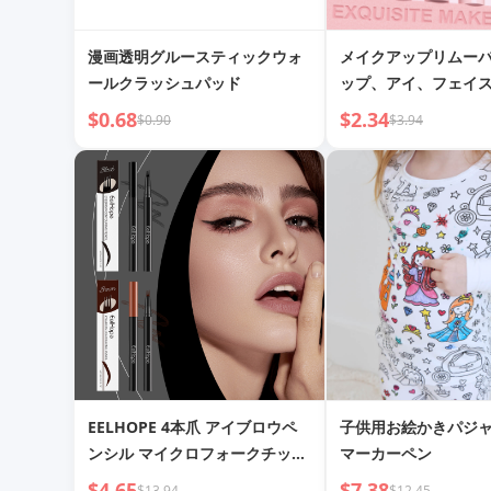
漫画透明グルースティックウォ
メイクアップリムー
ールクラッシュパッド
ップ、アイ、フェイ
イク補正
$0.68
$2.34
$0.90
$3.94
EELHOPE 4本爪 アイブロウペ
子供用お絵かきパジャ
ンシル マイクロフォークチップ
マーカーペン
アプリケーター 防水 汗止め 長
$4.65
$7.38
$13.94
$12.45