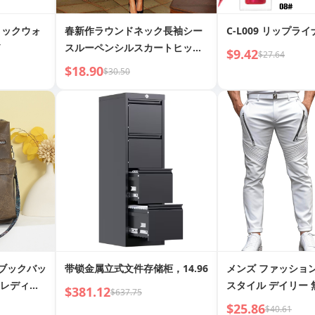
ィックウォ
春新作ラウンドネック長袖シー
C-L009 リップラ
ド
スルーペンシルスカートヒップ
$9.42
$27.64
スカート
$18.90
$30.50
 ブックバッ
带锁金属立式文件存储柜，14.96
メンズ ファッショ
 レディー
スタイル デイリー 
$381.12
$637.75
ー プリーツ スリム
$25.86
$40.61