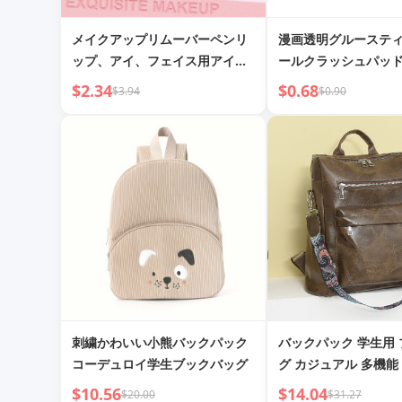
メイクアップリムーバーペンリ
漫画透明グルーステ
ップ、アイ、フェイス用アイメ
ールクラッシュパッ
イク補正
$2.34
$0.68
$3.94
$0.90
刺繍かわいい小熊バックパック
バックパック 学生用
コーデュロイ学生ブックバッグ
グ カジュアル 多機能
スバックパック
$10.56
$14.04
$20.00
$31.27