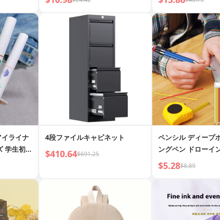
中学生用バックパック、オール
マッチバックパック
ムアイライナ
4段ファイルキャビネット
ペンシル ディープ
ズ 学生初心
ングペン ドローイ
$410.64
$691.25
ラファイト採掘鉛筆
$5.28
$8.89
プ