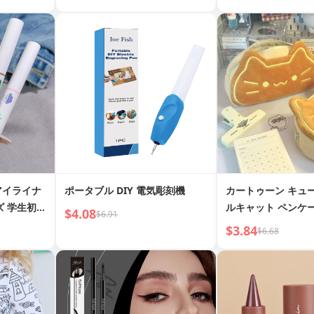
トレッチ ペンシル
ンツ
ムアイライナ
ポータブル DIY 電気彫刻機
カートゥーン キュ
ズ 学生初心
ルキャット ペンケ
$4.08
$6.91
ュー 文房具バッグ 
$3.84
$6.68
ケース 収納 小・中