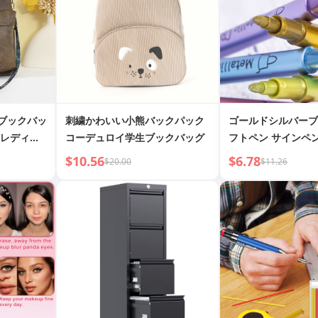
 ブックバッ
刺繍かわいい小熊バックパック
ゴールドシルバーブ
 レディー
コーデュロイ学生ブックバッグ
フトペン サインペ
ーペン
$10.56
$6.78
$20.00
$11.26