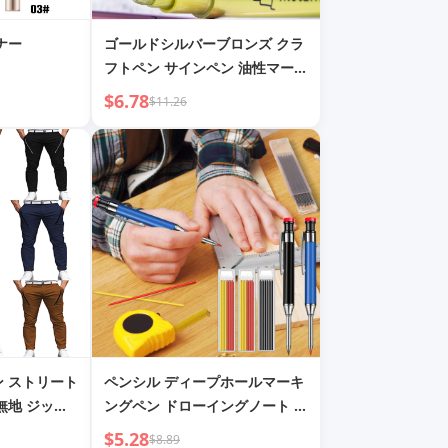
イナー
ゴールドシルバーブロンズ クラ
フトペン サインペン 油性マーカ
ーペン
$6.78
$11.26
ン ストリート
ペンシル ディープホールマーキ
無地 ジッパ
ングペン ドローイングノート グ
フィット ス
ラファイト採掘鉛筆芯 ミニタイ
$5.28
$8.89