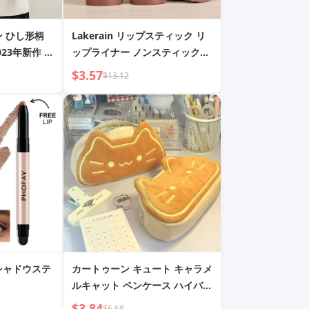
ン ひし形柄
Lakerain リップスティック リ
23年新作 大
ップライナー ノンスティックカ
アル 学生 韓
ップ 保湿マット リップライナー
$3.57
$13.12
クパック
リップスティック
イシャドウステ
カートゥーン キュート キャラメ
ルキャット ペンケース ハイバリ
ュー 文房具バッグ 大容量 ペン
$3.84
$6.68