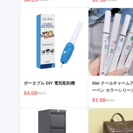
持ち アイブロウペンシル 保湿
栄養 長持ちメイク
ポータブル DIY 電気彫刻機
Xixi クールチャー
ーペン カラーシリー
$4.08
$6.91
者用アイメイク
$1.98
$5.92