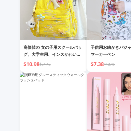
高価値の 女の子用スクールバッ
子供用お絵かきパジャ
グ、大学生用、インスかわいい
マーカーペン
スクールバッグ、ソフトガール
$10.98
$7.38
$24.42
$12.45
中学生用バックパック、オール
マッチバックパック