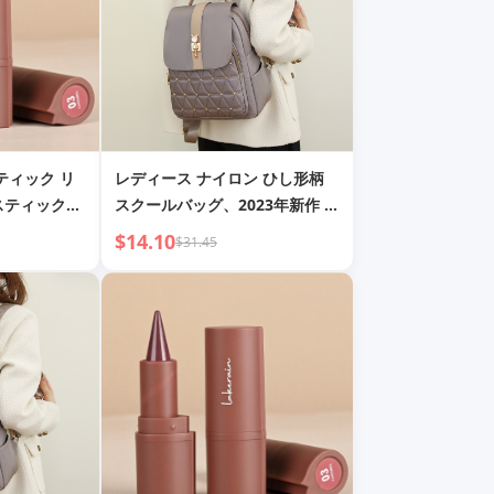
スティック リ
レディース ナイロン ひし形柄
スティックカ
スクールバッグ、2023年新作 大
リップライナー
容量 韓国風 カジュアル 学生 韓
$14.10
$31.45
国風 トラベルバックパック