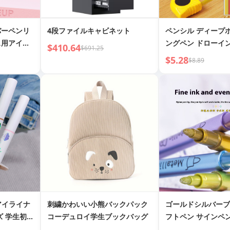
バーペンリ
4段ファイルキャビネット
ペンシル ディープ
ス用アイメ
ングペン ドローイ
$410.64
$691.25
ラファイト採掘鉛筆
$5.28
$8.89
プ
ムアイライナ
刺繍かわいい小熊バックパック
ゴールドシルバーブ
ズ 学生初心
コーデュロイ学生ブックバッグ
フトペン サインペ
ーペン