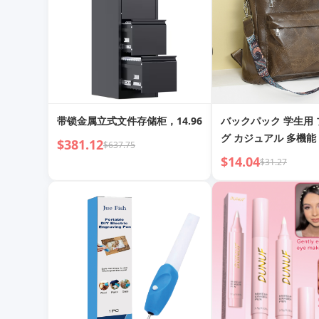
带锁金属立式文件存储柜，14.96
バックパック 学生用
グ カジュアル 多機能
$381.12
$637.75
スバックパック
$14.04
$31.27