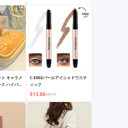
 テーパードパ
プ
ート キャラメ
C-E002パールアイシャドウステ
ース ハイバリ
ィック
大容量 ペン
$13.86
$48.75
学生用