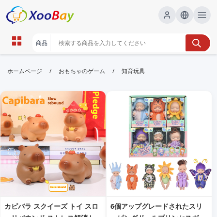
知育玩具 | XOOBAY B2B/B2C
/
/
ホームページ
おもちゃのゲーム
知育玩具
Marketplace
知育玩具,子どもの発達,学習玩具, wholesale 知育玩具,
XOOBAY
知育玩具の選び方と学習効果を詳しく解説！
カピバラ スクイーズ トイ スロ
6個アップグレードされたスリ