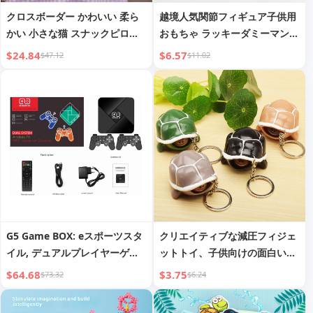
クロスボーダー かわいい 柔ら
越境人気関節フィギュア子供用
かい 小さな猫 スナックピロー
おもちゃ ラッキーダミーマン
愛らしい猫 クマ ブタ スナック
マルチジョイント可動ロボット
$24.84
$6.57
$47.12
$11.02
ピロー ぬいぐるみ
ドール デコレーションアイテム
G5 Game BOX: eスポーツスタ
クリエイティブな減圧フィジェ
イル, デュアルプレイヤーゲー
ットトイ、子供向けの面白いノ
ム, HDMI出力付きフルアクセサ
ベルティカメハンドトイ、握
$64.68
$3.75
$73.32
$6.24
リーキット
る、つまむ、発散、絞る