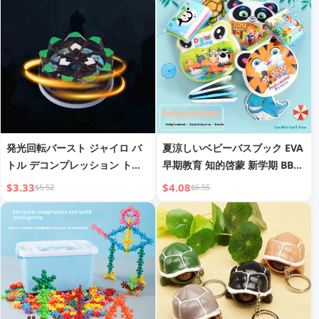
発光回転バースト ジャイロ バ
夏涼しいベビーバスブック EVA
トル デコンプレッション トイ
早期教育 知的啓蒙 新学期 BBコ
子供 男の子
ールコレクション付き
$3.33
$4.08
$5.52
$6.55