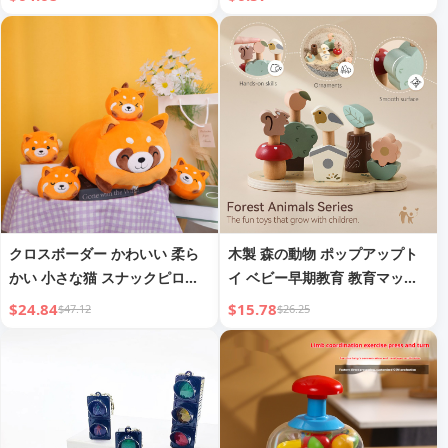
リーキット
ドール デコレーションアイテム
クロスボーダー かわいい 柔ら
木製 森の動物 ポップアップト
かい 小さな猫 スナックピロー
イ ベビー早期教育 教育マッチ
愛らしい猫 クマ ブタ スナック
ングゲーム
$24.84
$15.78
$47.12
$26.25
ピロー ぬいぐるみ