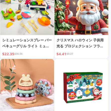
シミュレーションスプレー バー
クリスマス ハロウィン 子供用
ベキューグリル ライト ミュー
光る プロジェクション フラッ
ジック フードカラーチェンジ
シュライト
$22.35
$4.41
$36.36
$8.27
子供用