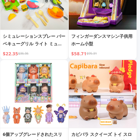
シミュレーションスプレー バー
フィンガーダンスマシン子供用
ベキューグリル ライト ミュー
ホーム小型
ジック フードカラーチェンジ
$22.35
$58.71
$36.36
$95.31
子供用
6個アップグレードされたスリ
カピバラ スクイーズ トイ スロ