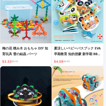
梅の花 積み木 おもちゃ DIY 知
夏涼しいベビーバスブック EVA
育玩具 雪の結晶 パーツ
早期教育 知的啓蒙 新学期 BBコ
ールコレクション付き
$3.33
$4.08
$5.16
$6.55