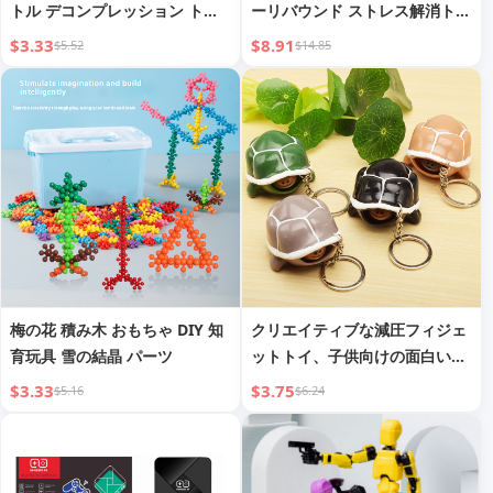
トル デコンプレッション トイ
ーリバウンド ストレス解消トイ
子供 男の子
ストレス解消アーティファクト
$3.33
$8.91
$5.52
$14.85
梅の花 積み木 おもちゃ DIY 知
クリエイティブな減圧フィジェ
育玩具 雪の結晶 パーツ
ットトイ、子供向けの面白いノ
ベルティカメハンドトイ、握
$3.33
$3.75
$5.16
$6.24
る、つまむ、発散、絞る