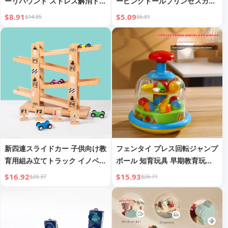
ーリバウンド ストレス解消トイ
ーピングドールプリンセスガー
ストレス解消アーティファクト
ルおもちゃギフトボックスかわ
$8.91
$5.09
$14.85
$6.81
いいバリエーションコスチュー
ムシェイプドール
新四連スライドカー 子供向け教
フェンタイ プレス回転ジャンプ
育用組み立てトラック イノベー
ボール 知育玩具 早期教育玩具
ションプルバックカー クリエイ
乳児 0-2歳 癒しアタッチメント
$16.92
$15.93
$28.37
$26.71
ティブ組み立てレーシングカー
木製おもちゃ