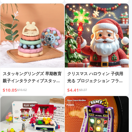
おもちゃ
スタッキングリングズ 早期教育
クリスマス ハロウィン 子供用
親子インタラクティブスタッキ
光る プロジェクション フラッ
ングリングズ 教育用ティーザー
シュライト
$10.05
$4.41
$16.62
$8.27
おもちゃ