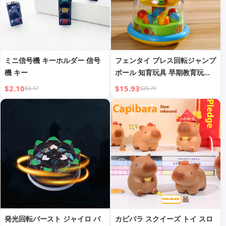
ミニ信号機 キーホルダー 信号
フェンタイ プレス回転ジャンプ
機 キー
ボール 知育玩具 早期教育玩具
乳児 0-2歳 癒しアタッチメント
$2.10
$15.93
$3.17
$26.71
発光回転バースト ジャイロ バ
カピバラ スクイーズ トイ スロ