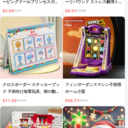
ーピングドールプリンセスガー
ーリバウンド ストレス解消トイ
ルおもちゃギフトボックスかわ
ストレス解消アーティファクト
$5.09
$8.91
$6.81
$14.85
いいバリエーションコスチュー
ムシェイプドール
クロスボーダー ステッカーブッ
フィンガーダンスマシン子供用
ク 子供向け知育玩具、街の動
ホーム小型
物、マルチシーン DIY ステッカ
$11.58
$58.71
$19.46
$95.31
ー塗り絵 静かな本