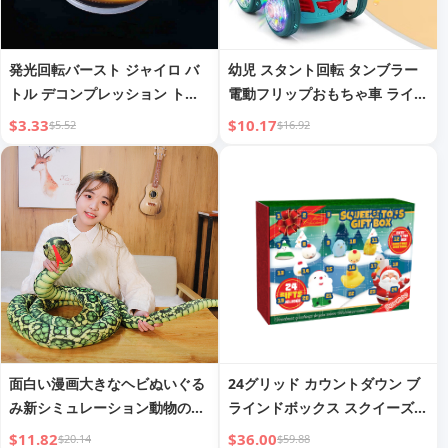
発光回転バースト ジャイロ バ
幼児 スタント回転 タンブラー
トル デコンプレッション トイ
電動フリップおもちゃ車 ライト
子供 男の子
＆ミュージック付き
$3.33
$10.17
$5.52
$16.92
面白い漫画大きなヘビぬいぐる
24グリッド カウントダウン ブ
み新シミュレーション動物の大
ラインドボックス スクイーズト
きなサイズ
イ ストレス解消 キャラクター
$11.82
$36.00
$20.14
$59.88