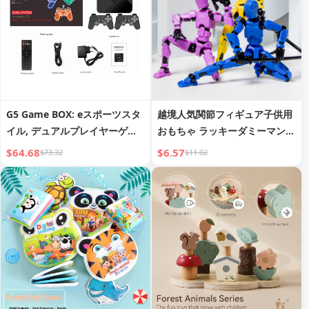
G5 Game BOX: eスポーツスタ
越境人気関節フィギュア子供用
イル, デュアルプレイヤーゲー
おもちゃ ラッキーダミーマン
ム, HDMI出力付きフルアクセサ
マルチジョイント可動ロボット
$64.68
$6.57
$73.32
$11.02
リーキット
ドール デコレーションアイテム