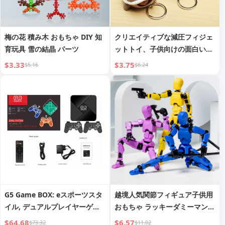
梅の花 積み木 おもちゃ DIY 知
クリエイティブな減圧フィジェ
育玩具 雪の結晶 パーツ
ットトイ、子供向けの面白いノ
ベルティカメハンドトイ、握
$3.33
$3.75
$5.16
$6.24
る、つまむ、発散、絞る
G5 Game BOX: eスポーツスタ
越境人気関節フィギュア子供用
イル, デュアルプレイヤーゲー
おもちゃ ラッキーダミーマン
ム, HDMI出力付きフルアクセサ
マルチジョイント可動ロボット
$64.68
$6.57
$73.32
$11.02