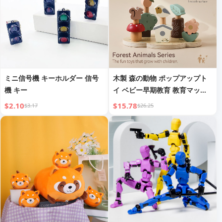
ミニ信号機 キーホルダー 信号
木製 森の動物 ポップアップト
機 キー
イ ベビー早期教育 教育マッチ
ングゲーム
$2.10
$15.78
$3.17
$26.25