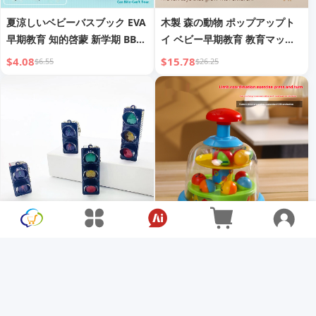
夏涼しいベビーバスブック EVA
木製 森の動物 ポップアップト
早期教育 知的啓蒙 新学期 BBコ
イ ベビー早期教育 教育マッチ
ールコレクション付き
ングゲーム
$4.08
$15.78
$6.55
$26.25
ミニ信号機 キーホルダー 信号
フェンタイ プレス回転ジャンプ
機 キー
ボール 知育玩具 早期教育玩具
乳児 0-2歳 癒しアタッチメント
$2.10
$15.93
$3.17
$26.71