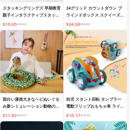
スタッキングリングズ 早期教育
24グリッド カウントダウン ブ
親子インタラクティブスタッキ
ラインドボックス スクイーズト
ングリングズ 教育用ティーザー
イ ストレス解消 キャラクター
$10.05
$36.00
$16.62
$59.88
おもちゃ
おもちゃ
面白い漫画大きなヘビぬいぐる
幼児 スタント回転 タンブラー
み新シミュレーション動物の大
電動フリップおもちゃ車 ライト
きなサイズ
＆ミュージック付き
$11.82
$10.17
$20.14
$16.92