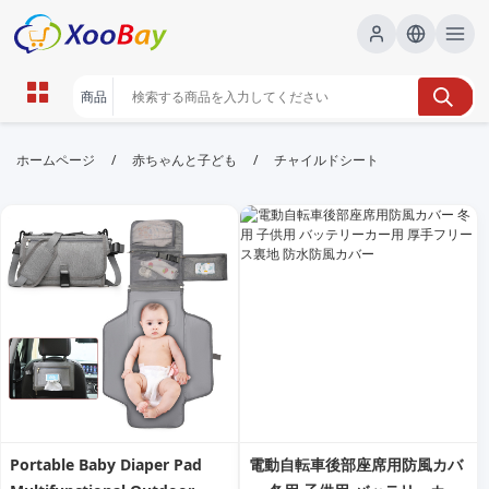
チャイルドシート | XOOBAY B2B/B2C
/
/
ホームページ
赤ちゃんと子ども
チャイルドシート
Marketplace
チャイルドシート,子供用シート,車内安全, wholesale
チャイルドシート, XOOBAY
チャイルドシートの選び方と安全ポイント集
Portable Baby Diaper Pad
電動自転車後部座席用防風カバ