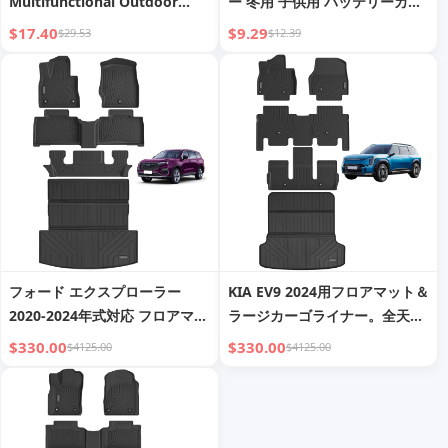
Multifunctional Outdoor
ー 冬用 子供用 バッテリーカー
Travel Folding Diaper Bag
用 厚手フリース裏地 防水防風
$17.40
$9.29
$29.53
$12.39
カバー
フォード エクスプローラー
KIA EV9 2024用フロアマット＆
2020-2024年式対応 フロアマッ
ラージカーゴライナー。全天候
ト＆大型カーゴライナー 全天候
型3列滑り止めTPEマット - ブラ
$330.00
$330.00
$4125.00
$4125.00
型 3列 滑り止めTPEマット - ブ
ック。6人乗り。7人乗り
ラック。6人乗り - 7人乗り