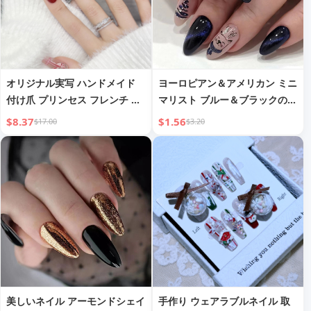
オリジナル実写 ハンドメイド
ヨーロピアン＆アメリカン ミニ
付け爪 プリンセス フレンチ ロ
マリスト ブルー＆ブラックの夜
ング ジェントル ロマンチック
空 ネイルアートパーツ グリッ
$8.37
$1.56
$17.00
$3.20
マニキュア 付け爪 ネイルシー
ター スノーフレーク エルク ク
ル 業務用
リスマス ナイト アーモンドシ
ェイプ ウェアラブルネイルアー
ト
美しいネイル アーモンドシェイ
手作り ウェアラブルネイル 取