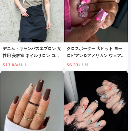
デニム・キャンバスエプロン 女
クロスボーダー 大ヒット ヨー
性用 美容室 ネイルサロン コー
ロピアン＆アメリカン ウェアラ
ヒーショップ バリスタ ドロー
ブルネイル スイートクール ブ
$13.08
$6.33
$31.18
$13.55
イング ミルクティーショップ
リング ラインストーン フラワ
キッチン 男性用 作業服
ー ダックビル ミディアム フェ
イクネイル 完成品卸売