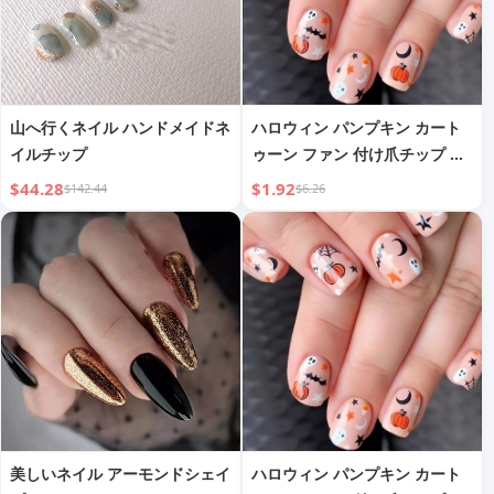
山へ行くネイル ハンドメイドネ
ハロウィン パンプキン カート
イルチップ
ゥーン ファン 付け爪チップ ス
イートクール 個性 ウェアラブ
$44.28
$1.92
$142.44
$6.26
ルネイル マニキュア完成品 取
り外し可能
美しいネイル アーモンドシェイ
ハロウィン パンプキン カート