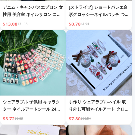
デニム・キャンバスエプロン 女
[ストライプ] ショートバレエ台
性用 美容室 ネイルサロン コー
形グロッシーネイルパッチ つけ
ヒーショップ バリスタ ドロー
爪 完成品 24枚入り 装着可能な
$13.08
$0.78
$31.18
$1.94
イング ミルクティーショップ
ネイルアートツール ネイルチッ
キッチン 男性用 作業服
プ
ウェアラブル 子供用 キャラク
手作り ウェアラブルネイル 取
ター ネイルアートシール 24枚
り外し可能ネイルアート クロス
入り
ボーダー ヨーロピアン＆アメリ
$3.72
$7.80
$9.53
$20.54
カンネイル