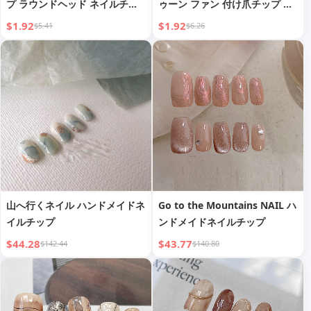
プ ラウンドヘッド ネイルチッ
ゥーン ファン 付け爪チップ ス
プ グリッター ブラック ゴール
イートクール 個性 ウェアラブ
$1.92
$1.92
$5.41
$6.26
ド
ルネイル マニキュア完成品 取
り外し可能
山へ行くネイル ハンドメイドネ
Go to the Mountains NAIL ハ
イルチップ
ンドメイドネイルチップ
$44.28
$43.77
$142.44
$140.80