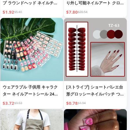
プ ラウンドヘッド ネイルチッ
り外し可能ネイルアート クロス
プ グリッター ブラック ゴール
ボーダー ヨーロピアン＆アメリ
$1.92
$7.80
$5.41
$20.54
ド
カンネイル
ウェアラブル 子供用 キャラク
[ストライプ] ショートバレエ台
ター ネイルアートシール 24枚
形グロッシーネイルパッチ つけ
入り
爪 完成品 24枚入り 装着可能な
$3.72
$0.78
$9.53
$1.94
ネイルアートツール ネイルチッ
プ