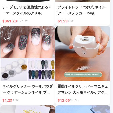
ジープモデルと互換性のあるア
ブライトレッド つけ爪 ネイル
ーマースタイルのグリル。
アートステッカー 24枚
$361.23
$1.59
$1273.94
$4.88
ネイルグリッター ウールパウダ
電動ネイルクリッパー マニキュ
ー グラデーションネイル ブー
アマシン 大人用ネイルケアグラ
ミングパウダー
インダー
$1.29
$12.06
$3.69
$19.98