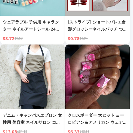
ウェアラブル 子供用 キャラク
[ストライプ] ショートバレエ台
ター ネイルアートシール 24枚
形グロッシーネイルパッチ つけ
入り
爪 完成品 24枚入り 装着可能な
$3.72
$0.78
$9.53
$1.94
ネイルアートツール ネイルチッ
プ
デニム・キャンバスエプロン 女
クロスボーダー 大ヒット ヨー
性用 美容室 ネイルサロン コー
ロピアン＆アメリカン ウェアラ
ヒーショップ バリスタ ドロー
ブルネイル スイートクール ブ
$13.08
$6.33
$31.18
$13.55