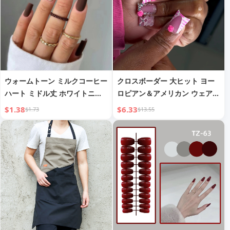
ウォームトーン ミルクコーヒー
クロスボーダー 大ヒット ヨー
ハート ミドル丈 ホワイトニン
ロピアン＆アメリカン ウェアラ
グウェアラブルネイル ライトラ
ブルネイル スイートクール ブ
$1.38
$6.33
$1.73
$13.55
グジュアリー ヨーロピアンスタ
リング ラインストーン フラワ
イル 取り外し可能 マニキュア
ー ダックビル ミディアム フェ
ネイルチップ
イクネイル 完成品卸売