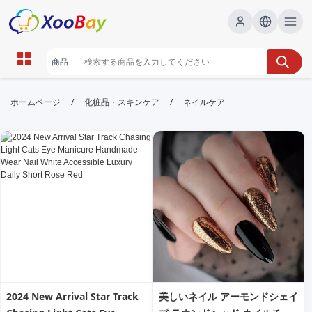
ネイルケア | XOOBAY B2B/B2C
/
/
ホームページ
化粧品・スキンケア
ネイルケア
Marketplace
ネイルケア,爪ケア,美爪, wholesale ネイルケア,
XOOBAY
爪を美しく保つ基本ケア方法と道具の選び方
2024 New Arrival Star Track
美しいネイル アーモンドシェイ