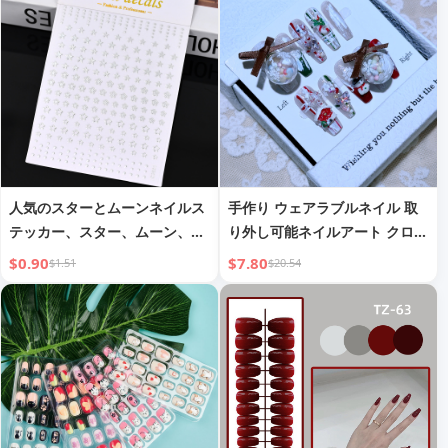
人気のスターとムーンネイルス
手作り ウェアラブルネイル 取
テッカー、スター、ムーン、
り外し可能ネイルアート クロス
羽、翼のデザイン。バックアド
ボーダー ヨーロピアン＆アメリ
$0.90
$7.80
$1.51
$20.54
hesiveセルフアドhesiveネイル
カンネイル
アートデコレーションデカール