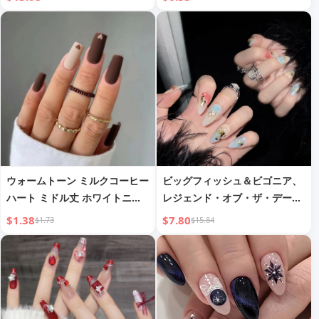
イング ミルクティーショップ
リング ラインストーン フラワ
キッチン 男性用 作業服
ー ダックビル ミディアム フェ
イクネイル 完成品卸売
ウォームトーン ミルクコーヒー
ビッグフィッシュ＆ビゴニア、
ハート ミドル丈 ホワイトニン
レジェンド・オブ・ザ・デーモ
グウェアラブルネイル ライトラ
ン・キャット、ナショナルスタ
$1.38
$7.80
$1.73
$15.84
グジュアリー ヨーロピアンスタ
イル 敦煌 飛天 グラデーション
イル 取り外し可能 マニキュア
ドーパミン ゴールドメッキ 3D
ネイルチップ
ハンドメイド ウェアラブルネイ
ル アーモンドネイル