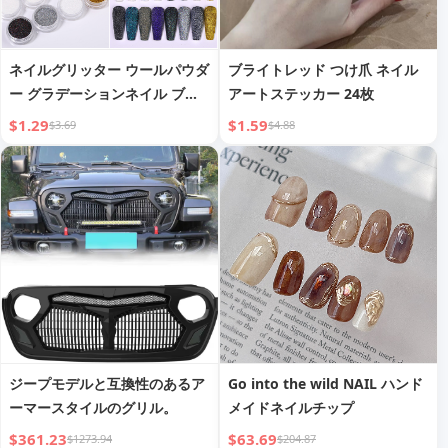
ネイルグリッター ウールパウダ
ブライトレッド つけ爪 ネイル
ー グラデーションネイル ブー
アートステッカー 24枚
ミングパウダー
$1.29
$1.59
$3.69
$4.88
ジープモデルと互換性のあるア
Go into the wild NAIL ハンド
ーマースタイルのグリル。
メイドネイルチップ
$361.23
$63.69
$1273.94
$204.87