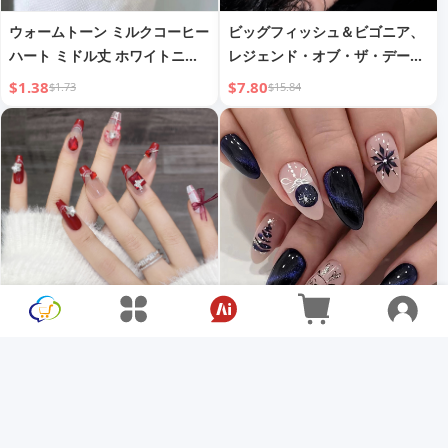
ウォームトーン ミルクコーヒー
ビッグフィッシュ＆ビゴニア、
ハート ミドル丈 ホワイトニン
レジェンド・オブ・ザ・デーモ
グウェアラブルネイル ライトラ
ン・キャット、ナショナルスタ
$1.38
$7.80
$1.73
$15.84
グジュアリー ヨーロピアンスタ
イル 敦煌 飛天 グラデーション
イル 取り外し可能 マニキュア
ドーパミン ゴールドメッキ 3D
ネイルチップ
ハンドメイド ウェアラブルネイ
ル アーモンドネイル
オリジナル実写 ハンドメイド
ヨーロピアン＆アメリカン ミニ
付け爪 プリンセス フレンチ ロ
マリスト ブルー＆ブラックの夜
ング ジェントル ロマンチック
空 ネイルアートパーツ グリッ
$8.37
$1.56
$17.00
$3.20
マニキュア 付け爪 ネイルシー
ター スノーフレーク エルク ク
ル 業務用
リスマス ナイト アーモンドシ