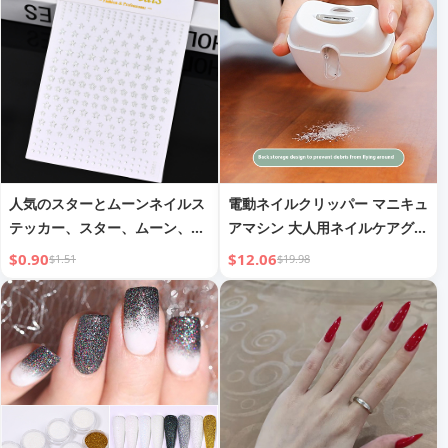
人気のスターとムーンネイルス
電動ネイルクリッパー マニキュ
テッカー、スター、ムーン、
アマシン 大人用ネイルケアグラ
羽、翼のデザイン。バックアド
インダー
$0.90
$12.06
$1.51
$19.98
hesiveセルフアドhesiveネイル
アートデコレーションデカール