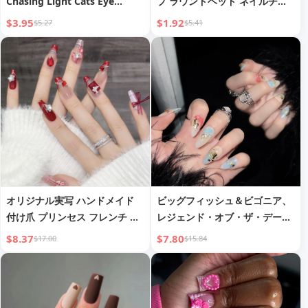
Chasing Light Cats Eye
プ ラウンドヘッド ネイルチッ
Manicure Handmade Wear
プ グリッター ブラック ゴール
$3.95
$1.92
$5.27
$5.41
Nail White Accessible Luxury
ド
Daily Short Rose Red
オリジナル実写 ハンドメイド
ビッグフィッシュ＆ビゴニア、
付け爪 プリンセス フレンチ ロ
レジェンド・オブ・ザ・デーモ
ング ジェントル ロマンチック
ン・キャット、ナショナルスタ
$8.37
$7.80
$17.00
$15.84
マニキュア 付け爪 ネイルシー
イル 敦煌 飛天 グラデーション
ル 業務用
ドーパミン ゴールドメッキ 3D
ハンドメイド ウェアラブルネイ
ル アーモンドネイル