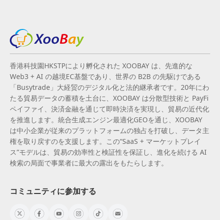
香港科技園HKSTPにより孵化された XOOBAY は、先進的な
Web3 + AI の越境EC基盤であり、世界の B2B の先駆けである
「Busytrade」大経贸のデジタル化と法的継承者です。20年にわ
たる貿易データの蓄積を土台に、XOOBAY は分散型技術と PayFi
ペイファイ、決済金融を通じて即時決済を実現し、貿易の近代化
を推進します。統合生成エンジン最適化GEOを通じ、XOOBAY
は中小企業が従来のプラットフォームの独占を打破し、データ主
権を取り戻すのを支援します。この“SaaS + マーケットプレイ
ス”モデルは、貿易の効率性と検証性を保証し、進化を続ける AI
検索の局面で事業者に最大の露出をもたらします。
コミュニティに参加する