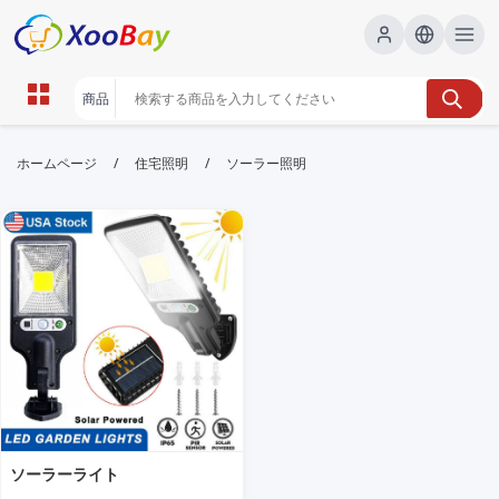
ソーラー照明 | XOOBAY B2B/B2C
/
/
ホームページ
住宅照明
ソーラー照明
Marketplace
ソーラー照明,屋外灯,節電, wholesale ソーラー照明,
XOOBAY
ソーラー照明の新提案。太陽光パネルで自給自足の照明を実現し、庭や
玄関周りを快適に照らします。耐水・耐久性に優れ、設置も簡単な省エ
ネソリューションです。
ソーラーライト