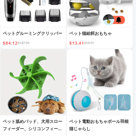
ペットグルーミングクリッパー
ペット猫給餌おもちゃ
$84.12
$13.41
$147.50
$18.91
ペット舐めパッド、犬用スロー
ペット電動おもちゃボール羽根
フィーダー、シリコンフィーダ
猫じゃらし
ー