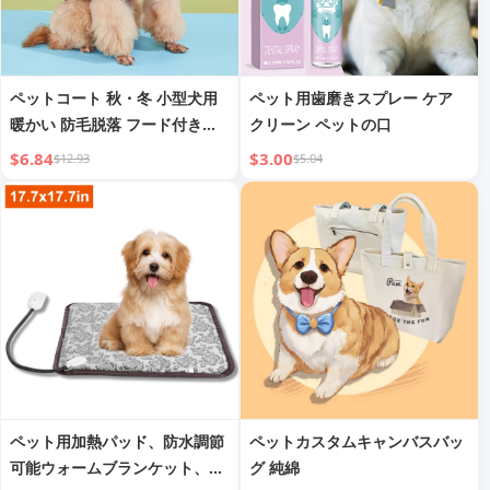
ペットコート 秋・冬 小型犬用
ペット用歯磨きスプレー ケア
暖かい 防毛脱落 フード付きプ
クリーン ペットの口
ルオーバー ユニバーサル犬用ウ
$6.84
$3.00
$12.93
$5.04
ォームスウェットシャツ
ペット用加熱パッド、防水調節
ペットカスタムキャンバスバッ
可能ウォームブランケット、ア
グ 純綿