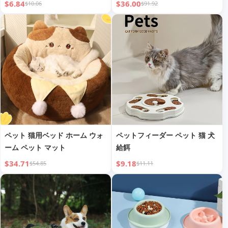
$6.84
$36.00
$10.06
$91.92
ペット 猫用ベッド ホーム ウォ
ペットフィーダー ペット 猫 犬
ーム ペット マット
給餌
$34.71
$9.18
$54.85
$11.11