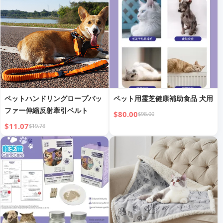
ペットハンドリングロープバッ
ペット用霊芝健康補助食品 犬用
ファー伸縮反射牽引ベルト
$80.00
$98.00
$11.07
$19.78