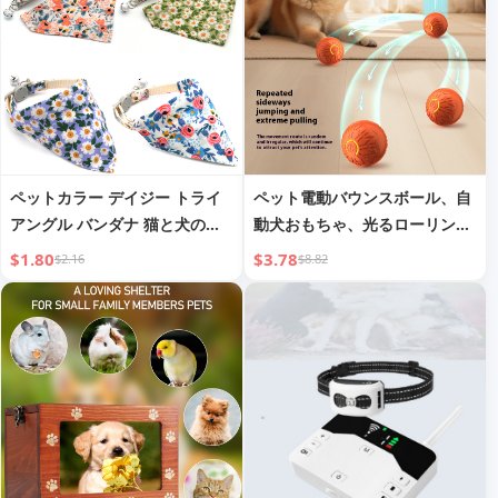
ペットカラー デイジー トライ
ペット電動バウンスボール、自
アングル バンダナ 猫と犬のカ
動犬おもちゃ、光るローリング
ラー
ボール、犬用おもちゃ
$1.80
$3.78
$2.16
$8.82