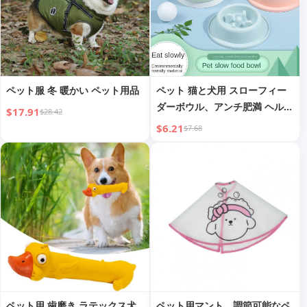
ペット服 冬 暖かい ペット用品
ペット 猫と犬用 スローフィー
ダーボウル、アンチ肥満 ヘルシ
$17.91
$28.42
ー ラウンド
$6.21
$7.68
ペット用 歯磨き ラテックス犬
ペット用マント、調節可能なペ