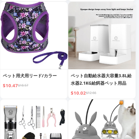
ペット用犬用リード/カラー
ペット自動給水器大容量3.8L給
水器2.1KG給餌器ペット用品
$10.47
$18.57
$10.02
$12.66