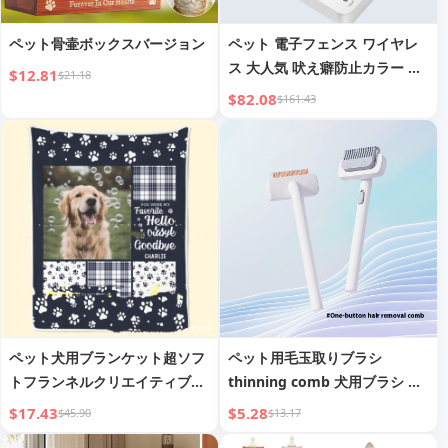
ペット骨壷ボックスバージョン
ペット 電子フェンス ワイヤレ
ス 大人気 吠え癖防止カラー ペ
$12.81
$21.18
ット用品 アウトドア ドッグカ
$82.08
$161.43
ラー プラスチック トレーニン
グデバイス
ペット犬用ブランケット超ソフ
ペット用毛玉取りブラシ
トフランネルクリエイティブブ
thinning comb 犬用ブラシ 猫
ランケットカスタムDIY
用ブラシ 毛玉取りツール 犬猫
$17.43
$5.28
$45.90
$13.17
用抜け毛ブラシ 犬猫用毛玉取り