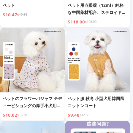
ペット
ペット用点眼薬（12ml）純粋
な中国薬材配合、ステロイドフ
$10.47
$19.34
リー BTL1423
$118.00
$128.00
ペットのフラワーパジャマ テデ
ペット服 秋冬 小型犬用韓国風
ィービショングの厚手小犬用外
コットンコート
衣 フラワーパジャマ スカート
$10.02
$9.48
$13.30
$12.58