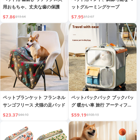
用おもちゃ、丈夫な歯の保護
ットグルーミングケープ
$7.86
$7.95
$13.64
$12.67
ペットブランケット フランネル
ペットバックパック ブックバッ
サンゴフリース 犬猫の足パッド
グ 暖かい車 旅行 アーティファ
クト 犬 大容量
$23.37
$59.19
$44.10
$108.13