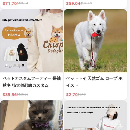
ンチバイトスチールロープボッ
$71.70
$59.04
$106.84
$105.69
クス付き
ペットカスタムフーディー 長袖
ペットトイ 天然ゴム ロープ ホ
秋冬 猫犬似顔絵カスタム
イスト
$85.56
$2.70
$156.86
$5.18