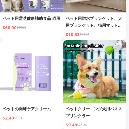
ペット用霊芝健康補助食品 猫用
ペット用防水ブランケット、犬
用ブランケット、猫用マット、
$68.00
$88.00
フランネルシャーパウォーム
$10.53
$23.21
ペットの肉球ケアクリーム
ペットクリーニング犬用バスス
プリンクラー
$2.40
$4.04
$9.48
$28.26