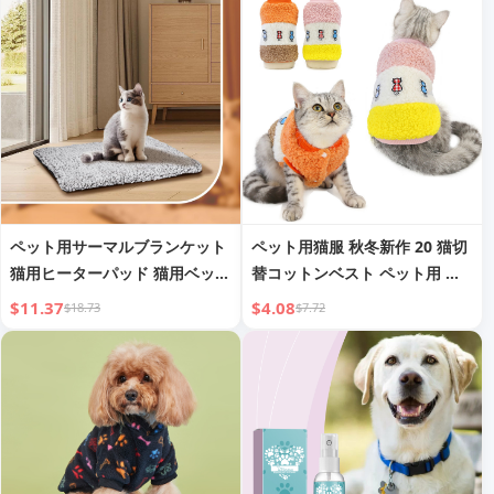
コーム
ペット用サーマルブランケット
ペット用猫服 秋冬新作 20 猫切
猫用ヒーターパッド 猫用ベッド
替コットンベスト ペット用 秋
小型犬用 暖房 小動物用 定温 防
冬厚手フリース服
$11.37
$4.08
$18.73
$7.72
水 防漏 ペットマット