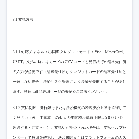
3.1 支払方法
3.1.1 対応チャネル：①国際クレジットカード：Visa、MasterCard、
USDT。支払い時にはカードの CVV コードと発行銀行の請求先住所
の入力が必要です（請求先住所がクレジットカードの請求先住所と
一致しない場合、決済リスク管理により決済が失敗することがあり
ます。詳細は商品詳細ページの表記をご参照ください）。
3.1.2 支払制限：発行銀行または決済機関の跨境決済上限を遵守して
ください（例：中国本土の個人の年間跨境購買上限は5,000 USD、
超過すると注文不可）。支払いが拒否された場合は「支払ヘルプセ
ンター」で原因を確認し、決済機関またはプラットフォームのカス