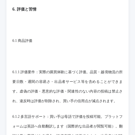
6. 評価と苦情
6.1 商品評価
6.1.1 評価要件：実際の購買体験に基づく評価。品質・越境物流の所
要日数・通関の容易さ・出品者サービス等を含めることができま
す。虚偽の評価・悪意的な評価・関連性のない内容の投稿は禁止さ
れ、違反時は評価が削除され、買い手の信用点が減点されます。
6.1.2 多言語サポート：買い手は母語で評価を投稿可能。プラットフ
ォームは英語へ自動翻訳します（国際的な出品者が閲覧可能）。翻