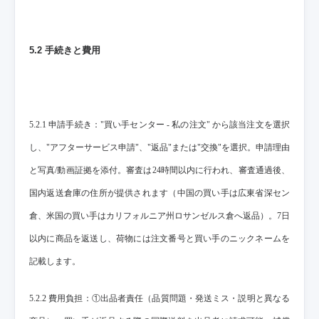
5.2 手続きと費用
5.2.1 申請手続き："買い手センター - 私の注文" から該当注文を選択
し、"アフターサービス申請"、"返品"または"交換"を選択。申請理由
と写真/動画証拠を添付。審査は24時間以内に行われ、審査通過後、
国内返送倉庫の住所が提供されます（中国の買い手は広東省深セン
倉、米国の買い手はカリフォルニア州ロサンゼルス倉へ返品）。7日
以内に商品を返送し、荷物には注文番号と買い手のニックネームを
記載します。
5.2.2 費用負担：①出品者責任（品質問題・発送ミス・説明と異なる