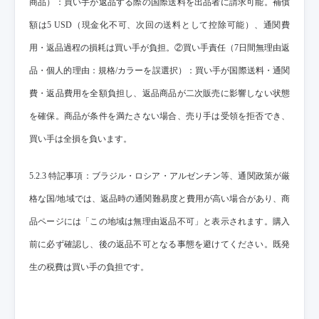
商品）：買い手が返品する際の国際送料を出品者に請求可能。補償
額は5 USD（現金化不可、次回の送料として控除可能）、通関費
用・返品過程の損耗は買い手が負担。②買い手責任（7日間無理由返
品・個人的理由：規格/カラーを誤選択）：買い手が国際送料・通関
費・返品費用を全額負担し、返品商品が二次販売に影響しない状態
を確保。商品が条件を満たさない場合、売り手は受領を拒否でき、
買い手は全損を負います。
5.2.3 特記事項：ブラジル・ロシア・アルゼンチン等、通関政策が厳
格な国/地域では、返品時の通関難易度と費用が高い場合があり、商
品ページには「この地域は無理由返品不可」と表示されます。購入
前に必ず確認し、後の返品不可となる事態を避けてください。既発
生の税費は買い手の負担です。