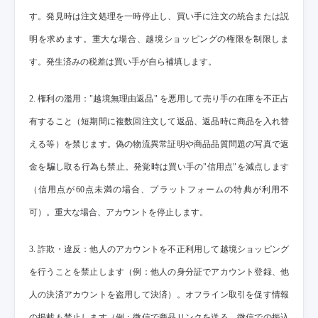
す。発見時は注文処理を一時停止し、買い手に注文の統合または説
明を求めます。重大な場合、越境ショッピングの権限を制限しま
す。発生済みの税差は買い手が自ら補填します。
2. 権利の濫用："越境無理由返品" を悪用して売り手の在庫を不正占
有すること（短期間に複数回注文して返品、返品時に商品を入れ替
える等）を禁じます。偽の物流異常証明や商品品質問題の写真で返
金を騙し取る行為も禁止。発覚時は買い手の"信用点"を減点します
（信用点が60点未満の場合、プラットフォームの特典が利用不
可）。重大な場合、アカウントを停止します。
3. 詐欺・違反：他人のアカウントを不正利用して越境ショッピング
を行うことを禁止します（例：他人の身分証でアカウント登録、他
人の決済アカウントを盗用して決済）。オフライン取引を促す情報
の掲載も禁止します（例：微信で商品リンクを送る、微信での振込