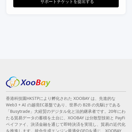
サポートチケットを提出する
香港科技園HKSTPにより孵化された XOOBAY は、先進的な
Web3 + AI の越境EC基盤であり、世界の B2B の先駆けである
「Busytrade」大経贸のデジタル化と法的継承者です。20年にわ
たる貿易データの蓄積を土台に、XOOBAY は分散型技術と PayFi
ペイファイ、決済金融を通じて即時決済を実現し、貿易の近代化
を推進します。統合生成エンジン最適化GEOを通じ、XOOBAY