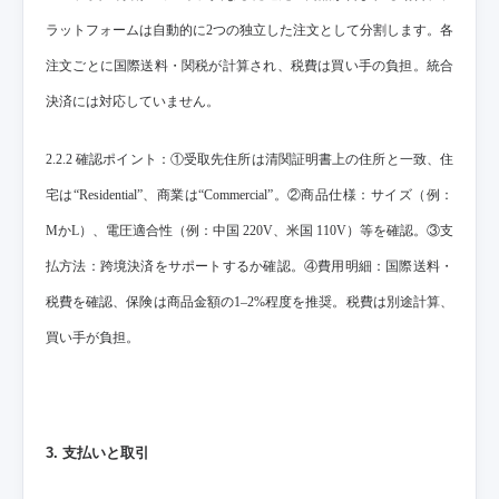
ラットフォームは自動的に2つの独立した注文として分割します。各
注文ごとに国際送料・関税が計算され、税費は買い手の負担。統合
決済には対応していません。
2.2.2 確認ポイント：①受取先住所は清関証明書上の住所と一致、住
宅は“Residential”、商業は“Commercial”。②商品仕様：サイズ（例：
MかL）、電圧適合性（例：中国 220V、米国 110V）等を確認。③支
払方法：跨境決済をサポートするか確認。④費用明細：国際送料・
税費を確認、保険は商品金額の1–2%程度を推奨。税費は別途計算、
買い手が負担。
3. 支払いと取引