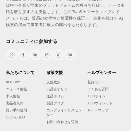
は中小企業が従来のプラットフォームの独占を打破し、データ主
権を取り戻すのを支援します。この“SaaS + マーケットプレイ
ス”モデルは、貿易の効率性と検証性を保証し、進化を続ける AI
検索の局面で事業者に最大の露出をもたらします。
コミュニティに参加する
私たちについて
政策支援
ヘルプセンター
XOOBAY
支援政策
登録ガイド
ニュース情報
出品者ポリシー
よくある質問
求人情報
返品ポリシー
XOOポイント
出品者規約
製品ブログ
XOOウォレット
買い手の規則
コンプライアンスセン
サイトマップ
ター
GEO & SEO
お問い合わせを送信