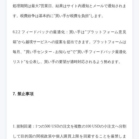
処理期間は最大7営業日、結果はサイト内通知とメールで通知されま
す。税費紛争は基本的に"買い手が税費を負担"します。
6.2.2 フィードバックの最適化：買い手は"プラットフォーム意見
箱"から越境サービスへの提案を提出できます。プラットフォームは
毎月、"買い手センター - お知らせ"で"買い手フィードバック最適化
リスト"を公表し、買い手の要望が適時対応されるよう努めます。
7. 禁止事項
1. 規制回避：1つの500 USDの注文を複数の100 USDの小注文へ分割
して目的国の関税政策や個人購買上限を回避することを厳禁しま