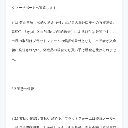
タマーサポートへ連絡します。
3.1.3 禁止事項：私的な送金（例：出品者の海外口座への直接送金、
USDT、Paypal、Xoo Wallet の私的送金）による取引は厳禁です。こ
の種の取引はプラットフォームの保護対象外となり、出品者が入金
後に発送されない、偽造品の場合でも買い手は返金を受けられませ
ん。
3.2 証憑の保管
3.2.1 支払い確認：支払い完了後、プラットフォームは登録メールへ
「越境決済確認書」を送付します。注文番号、支払金額（原通貨額