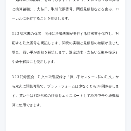
と換算後額）、支払日、取引伝票番号、関税見積額などを含み、ロ
ーカルに保存することを推奨します。
3.2.2 請求書の保管：同様に決済機関が発行する請求書を保存し、対
応する注文番号を明記します。関税の実額と見積額の差額が生じた
場合、買い手が差額を補填します。返金請求（支払い証拠を提示）
や紛争解決にも使用します。
3.2.3 記録照会：注文の取引記録は「買い手センター - 私の注文」か
ら永久に閲覧可能で、プラットフォームは少なくとも1年間保存しま
す。買い手はPDF形式の証憑をエクスポートして税務申告や経費精
算に使用できます。