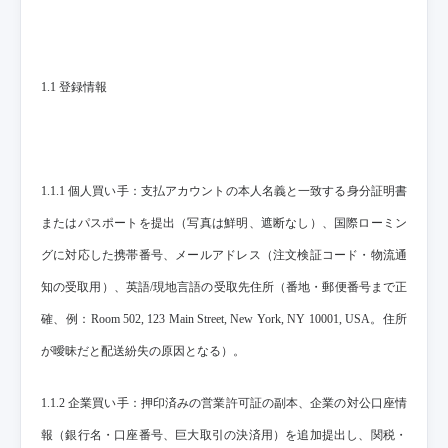
1.1 登録情報
1.1.1 個人買い手：支払アカウントの本人名義と一致する身分証明書
またはパスポートを提出（写真は鮮明、遮断なし）、国際ローミン
グに対応した携帯番号、メールアドレス（注文検証コード・物流通
知の受取用）、英語/現地言語の受取先住所（番地・郵便番号まで正
確、例：Room 502, 123 Main Street, New York, NY 10001, USA。住所
が曖昧だと配送紛失の原因となる）。
1.1.2 企業買い手：押印済みの営業許可証の副本、企業の対公口座情
報（銀行名・口座番号、巨大取引の決済用）を追加提出し、関税・