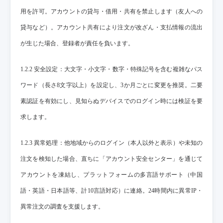
用を許可。アカウントの貸与・借用・共有を禁止します（友人への
貸与など）。アカウント共有により注文が改ざん・支払情報の流出
が生じた場合、登録者が責任を負います。
1.2.2 安全設定：大文字・小文字・数字・特殊記号を含む複雑なパス
ワード（長さ8文字以上）を設定し、3か月ごとに変更を推奨。二要
素認証を有効にし、見知らぬデバイスでのログイン時には検証を要
求します。
1.2.3 異常処理：他地域からのログイン（本人以外と表示）や未知の
注文を検知した場合、直ちに「アカウント安全センター」を通じて
アカウントを凍結し、プラットフォームの多言語サポート（中国
語・英語・日本語等、計10言語対応）に連絡。24時間内に異常IP・
異常注文の調査を支援します。