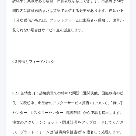
訳結果に異議がある場合、評価表現を修正できます。出品者は24時
間以内に評価言語または英語で返信する必要があります。遅延や不
十分な返信があれば、プラットフォームは出品者へ通知し、改善が
見られない場合はサービス点を減点します。
6.2 苦情とフィードバック
6.2.1 苦情窓口：越境購買での特殊な問題（通関失敗、国際物流の紛
失、関税紛争、出品者のアフターサービス拒否）について、"買い手
センター - カスタマーセンター - 越境苦情" から申請を提出します。
注文のスクリーンショット・関連証憑をアップロードしてくださ
い。プラットフォームは"越境紛争担当者"を指名して処理します。