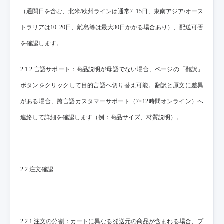
（通関日を含む、北米/欧州ラインは通常7–15日、東南アジア/オース
トラリアは10–20日、離島等は最大30日かかる場合あり）、配送可否
を確認します。
2.1.2 言語サポート：商品説明が母語でない場合、ページの「翻訳」
ボタンをクリックして目的言語へ切り替え可能。翻訳と原文に差異
がある場合、跨言語カスタマーサポート（7×12時間オンライン）へ
連絡して詳細を確認します（例：商品サイズ、材質説明）。
2.2 注文確認
2.2.1 注文の分割：カートに異なる発送元の商品が含まれる場合、プ