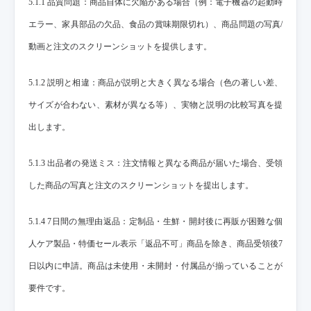
5.1.1 品質問題：商品自体に欠陥がある場合（例：電子機器の起動時
エラー、家具部品の欠品、食品の賞味期限切れ）、商品問題の写真/
動画と注文のスクリーンショットを提供します。
5.1.2 説明と相違：商品が説明と大きく異なる場合（色の著しい差、
サイズが合わない、素材が異なる等）、実物と説明の比較写真を提
出します。
5.1.3 出品者の発送ミス：注文情報と異なる商品が届いた場合、受領
した商品の写真と注文のスクリーンショットを提出します。
5.1.4 7日間の無理由返品：定制品・生鮮・開封後に再販が困難な個
人ケア製品・特価セール表示「返品不可」商品を除き、商品受領後7
日以内に申請。商品は未使用・未開封・付属品が揃っていることが
要件です。