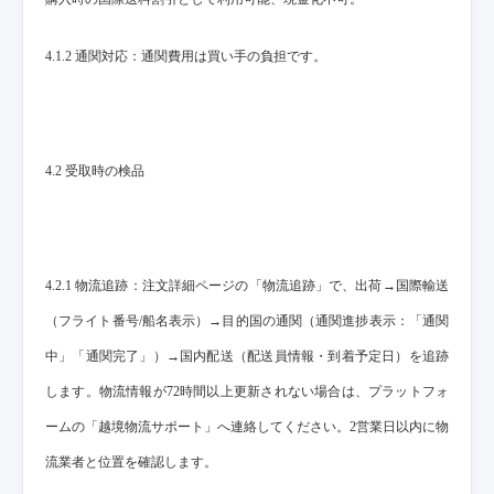
4.1.2 通関対応：通関費用は買い手の負担です。
4.2 受取時の検品
4.2.1 物流追跡：注文詳細ページの「物流追跡」で、出荷→国際輸送
（フライト番号/船名表示）→目的国の通関（通関進捗表示：「通関
中」「通関完了」）→国内配送（配送員情報・到着予定日）を追跡
します。物流情報が72時間以上更新されない場合は、プラットフォ
ームの「越境物流サポート」へ連絡してください。2営業日以内に物
流業者と位置を確認します。