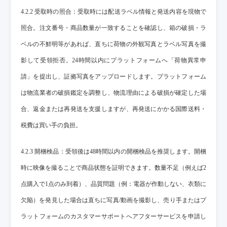
4.2.2 受取時の照合：受取時には配送ラベル情報と発送内容を現物で
照合。注文番号・商品数量が一致することを確認し、箱の破損・ラ
ベルの不鮮明等があれば、直ちに荷物の外観写真とラベル写真を撮
影して受領拒否。24時間以内にプラットフォームへ「荷物異常申
請」を提出し、証拠写真をアップロードします。プラットフォーム
は物流業者の破損鑑定を調整し、物流理由による破損が確定した場
合、返金または再発送を支援しますが、再発送にかかる国際送料・
税費は買い手の負担。
4.2.3 開梱検品：受領後は48時間以内の開梱検品を推奨します。開梱
時に映像を撮ることで商品状態を証明できます。数量不足（例えば2
点購入で1点のみ到着）、品質問題（例：電器が作動しない、衣類に
欠陥）を発見した場合は直ちに写真/動画を撮影し、売り手またはプ
ラットフォームのカスタマーサポートへアフターサービスを申請し