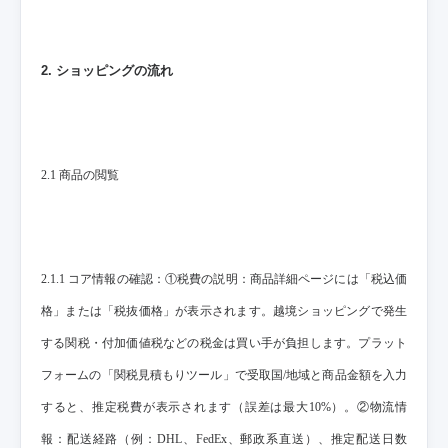
2. ショッピングの流れ
2.1 商品の閲覧
2.1.1 コア情報の確認：①税費の説明：商品詳細ページには「税込価
格」または「税抜価格」が表示されます。越境ショッピングで発生
する関税・付加価値税などの税金は買い手が負担します。プラット
フォームの「関税見積もりツール」で受取国/地域と商品金額を入力
すると、推定税費が表示されます（誤差は最大10%）。②物流情
報：配送経路（例：DHL、FedEx、郵政系直送）、推定配送日数