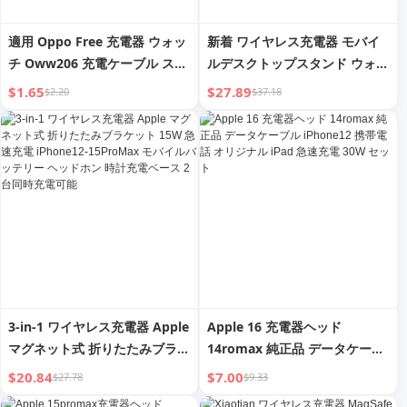
適用 Oppo Free 充電器 ウォッ
新着 ワイヤレス充電器 モバイ
チ Oww206 充電ケーブル スマ
ルデスクトップスタンド ウォッ
ートアスレチックブレスレット
チ ヘッドセット ワイヤレス充
$1.65
$27.89
$2.20
$37.18
Watchfree マグネット充電ベー
電器ベース アンビエントライト
ス NFCバージョン 急速充電 デ
Bluetoothスピーカー 5-in-1
ータケーブル 非オリジナル交換
Apple Huawei Xiaomi Phone
アクセサリー
Qixi Gift
3-in-1 ワイヤレス充電器 Apple
Apple 16 充電器ヘッド
マグネット式 折りたたみブラケ
14romax 純正品 データケーブ
ット 15W 急速充電 iPhone12-
ル iPhone12 携帯電話 オリジ
$20.84
$7.00
$27.78
$9.33
15ProMax モバイルバッテリー
ナル iPad 急速充電 30W セッ