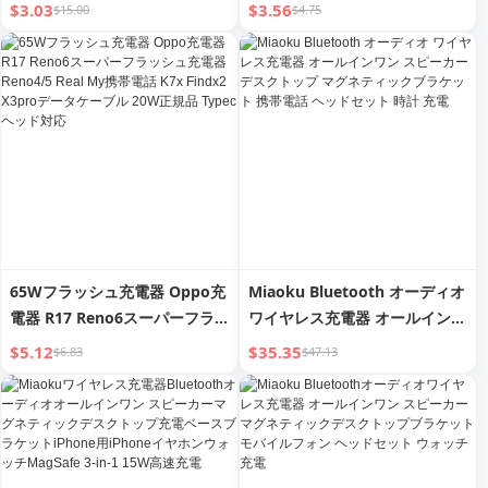
$3.03
$3.56
$15.00
$4.75
65Wフラッシュ充電器 Oppo充
Miaoku Bluetooth オーディオ
電器 R17 Reno6スーパーフラ
ワイヤレス充電器 オールインワ
ッシュ充電器 Reno4/5 Real
ン スピーカー デスクトップ マ
$5.12
$35.35
$6.83
$47.13
My携帯電話 K7x Findx2 X3pro
グネティックブラケット 携帯電
データケーブル 20W正規品
話 ヘッドセット 時計 充電
Typecヘッド対応