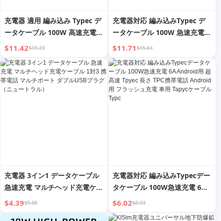
充電器 適用 編み込み Typec デ
充電器対応 編み込みTypec デ
ータケーブル 100W 高速充電
ータケーブル 100W 急速充電
6A Android スーパー Tpyec ロ
6A Android用 スーパーTypec
$11.42
$11.71
$15.23
$15.61
ング TPC 携帯電話 Android フ
長いTPC携帯電話 Android用
ラッシュ充電 カー Tapyc ライ
フラッシュ充電 車載Tapycケー
ン Typc
ブル Typc
充電器 3イン1 データケーブル
充電器対応 編み込みTypecデー
急速充電 マルチヘッド充電ケー
タケーブル 100W急速充電 6A
ブル 1対3 携帯電話 マルチポー
Android用 超高速 Tpyec 長さ
$4.39
$6.02
$5.85
$8.03
ト ダブルUSBプラグ（ニュート
TPC携帯電話 Android用 フラ