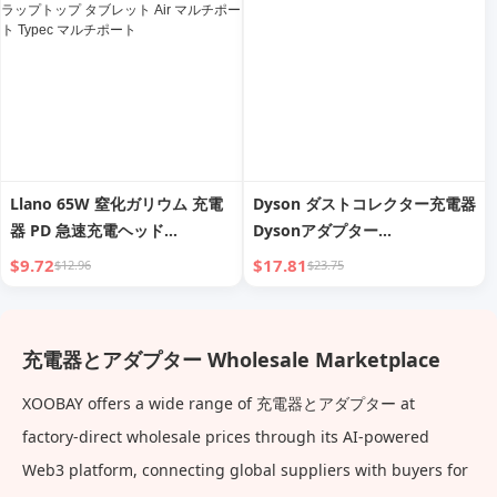
Llano 65W 窒化ガリウム 充電
Dyson ダストコレクター充電器
器 PD 急速充電ヘッド
Dysonアダプター
iPhone16 Apple Pro Huawei
V6/V7/V8/V10/V11 電源コード
$9.72
$17.81
$12.96
$23.75
Max Xiaomi 携帯電話
アクセサリー 適用
MacBook ラップトップ タブレ
ット Air マルチポート Typec
充電器とアダプター Wholesale Marketplace
マルチポート
XOOBAY offers a wide range of 充電器とアダプター at
factory-direct wholesale prices through its AI-powered
Web3 platform, connecting global suppliers with buyers for