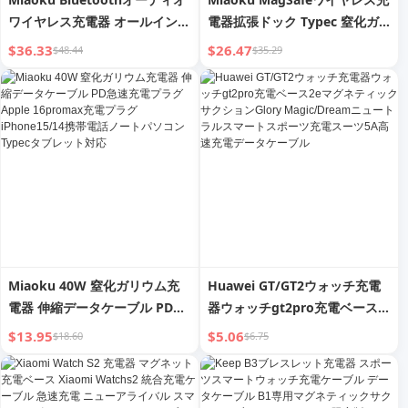
ワイヤレス充電器 オールインワ
電器拡張ドック Typec 窒化ガ
ン スピーカー マグネット吸着
リウム USBマルチファンクショ
$36.33
$26.47
$48.44
$35.29
デスクトップ電話ホルダー イヤ
ンドッキングステーション Wラ
ホン ウォッチ充電ベース
ップトップ 窒化ガリウム充電器
iPhone Apple MagSafe 3-in-1
Huawei Apple MacBook用
15W 急速充電対応
Miaoku 40W 窒化ガリウム充
Huawei GT/GT2ウォッチ充電
電器 伸縮データケーブル PD急
器ウォッチgt2pro充電ベース
速充電プラグ Apple
2eマグネティックサクション
$13.95
$5.06
$18.60
$6.75
16promax充電プラグ
Glory Magic/Dreamニュート
iPhone15/14携帯電話ノートパ
ラルスマートスポーツ充電スー
ソコンTypecタブレット対応
ツ5A高速充電データケーブル