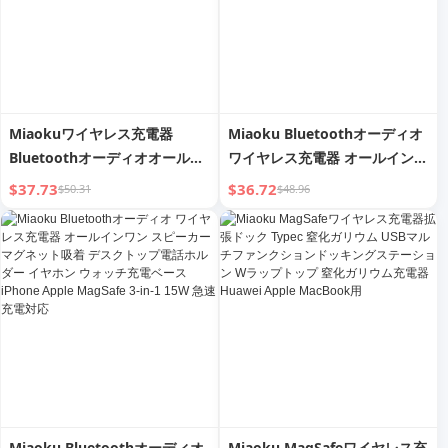
Miaokuワイヤレス充電器
Miaoku Bluetoothオーディオ
Bluetoothオーディオオールイ
ワイヤレス充電器 オールインワ
ンワン スピーカーマグネティッ
ン スピーカー マグネティック
$37.73
$36.72
$50.31
$48.96
クデスクトップ充電ベースブラ
デスクトップブラケット モバイ
ケットiPhone用iPhoneイヤホ
ルフォン ヘッドセット ウォッ
ンウォッチMagSafe 3-in-1
チ充電
15W高速充電
Miaoku Bluetoothオーディオ
Miaoku MagSafeワイヤレス充