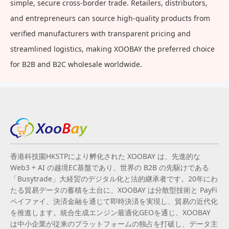
simple, secure cross-border trade. Retailers, distributors,
and entrepreneurs can source high-quality products from
verified manufacturers with transparent pricing and
streamlined logistics, making XOOBAY the preferred choice
for B2B and B2C wholesale worldwide.
香港科技園HKSTPにより孵化された XOOBAY は、先進的な
Web3 + AI の越境EC基盤であり、世界の B2B の先駆けである
「Busytrade」大経贸のデジタル化と法的継承者です。20年にわ
たる貿易データの蓄積を土台に、XOOBAY は分散型技術と PayFi
ペイファイ、決済金融を通じて即時決済を実現し、貿易の近代化
を推進します。統合生成エンジン最適化GEOを通じ、XOOBAY
は中小企業が従来のプラットフォームの独占を打破し、データ主