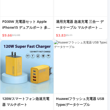
PD30W 充電器セット Apple
適用充電器 急速充電 三合一 デ
iPhone15 デュアルポート 多機
ータケーブル マルチポート 三
能 20W 高速充電 USB スマート
合一 マルチヘッド 充電プラグ
$9.66
$3.83
$12.88
$5.11
フォン iPad Watch 12 フラッ
スイート Huawei iPhone USB
シュ 14promax データケーブ
ユニバーサル ユニバーサルプラ
ル 13 デジタルディスプレイ プ
グ Android マルチファンクシ
ラグ Typec 3ポート に対応
ョン 三ヘッド 適用
120Wスマートフォン急速充電
Huaweiフラッシュ充電器 USB
器 マルチポート
Typecデータケーブル