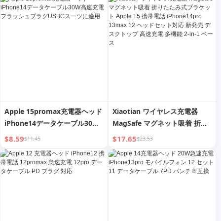
ヘッドホン 時計充電ベース 2台
ト
同時充電可能
Apple 15promax充電器ヘッド
Xiaotian ワイヤレス充電器
iPhone14データケーブル30W
MagSafe マグネット吸着 折り
高速充電フラッシュプラグ
たたみ式ブラケット Apple 15
$8.59
$17.65
$11.45
$23.53
USBCスーツに適用
携帯電話 iPhone14pro 13max
12 ヘッドセット対応 新発売 デ
スクトップ 高速充電 多機能 2-
in-1 ベース