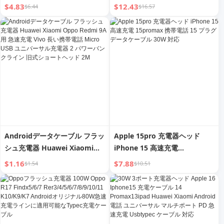
15pro プラグ 急速充電 データ
$4.83
$12.43
$6.44
$16.57
ケーブル セットに適用
Androidデータケーブル フラッ
Apple 15pro 充電器ヘッド
シュ充電器 Huawei Xiaomi
iPhone 15 高速充電
Oppo Redmi 9A用 急速充電
15promax 携帯電話 15 プラグ
$1.16
$7.88
$1.54
$10.51
Vivo 長い携帯電話 Micro USB
データケーブル 30W 対応
ユニバーサル充電器 2 パワーバ
ンクライン 旧式ショートヘッド
2M