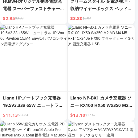
Huaweiオリジナル携帯電話充
クリームスタイル 充電器整理・
電器 スーパーファストチャージ
収納ワイヤーボックス ベッドサ
対応 120Wファストチャージ充
イド用 携帯電話・コンピュータ
$2.95
$3.80
$3.93
$5.07
電プラグ Typec66wスーパーフ
ーデスク用 ノートパソコン充電
ァストチャージ Huawei充電器
ケーブルソケット収納ボックス
Gloryデータケーブル Nova8/9
充電用
Llano HPノートブック充電器
Llano NP-BX1 カメラ充電器 ソ
19.5V3.33a 65W ニュートラル
ニー RX100 HX50 Wx350 M2
HP War 66 Pavilion 15/M4
M3 M4 M5 Rx1r Cx240e HX90
$11.13
$13.10
$14.84
$17.47
Envy14 パソコンライン用電源
ブラックカード 3ペア 固定充電
アダプター
器 USB