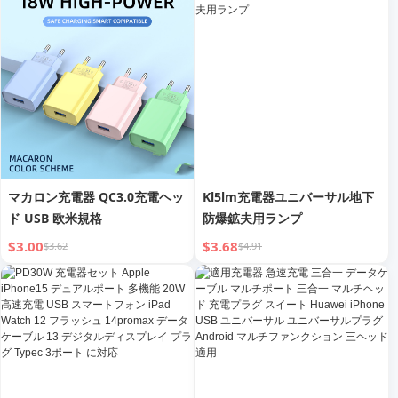
ラル）
ッシュ充電 車用 Tapycケーブル
Typc
マカロン充電器 QC3.0充電ヘッ
Kl5lm充電器ユニバーサル地下
ド USB 欧米規格
防爆鉱夫用ランプ
$3.00
$3.68
$3.62
$4.91