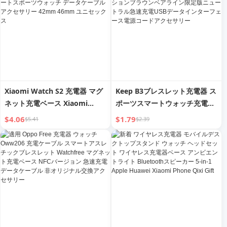
Xiaomi Watch S2 充電器 マグ
Keep B3ブレスレット充電器 ス
ネット充電ベース Xiaomi
ポーツスマートウォッチ充電ケ
Watchs2 統合充電ケーブル 急
ーブル データケーブル B1専用
$4.06
$1.79
$5.41
$2.39
速充電 ニューアライバル スマ
マグネティックサクションブラ
ートスポーツウォッチ データケ
ウンベアライン限定版ニュート
ーブル アクセサリー 42mm
ラル急速充電USBデータインタ
46mm ユニセックス
ーフェース電源コードアクセサ
リー