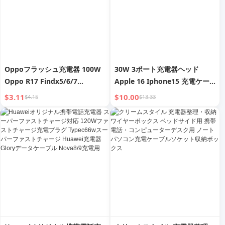
Oppoフラッシュ充電器 100W
30W 3ポート充電器ヘッド
Oppo R17 Findx5/6/7
Apple 16 Iphone15 充電ケー
Rer3/4/5/6/7/8/9/10/11
ブル 14 Promax13ipad
$3.11
$10.00
$4.15
$13.33
K10/K9/K7 Androidオリジナル
Huawei Xiaomi Android電話
80W急速充電ラインに適用可能
ユニバーサル マルチポート PD
なTypec充電ケーブル
急速充電 Usbtypec ケーブル
対応