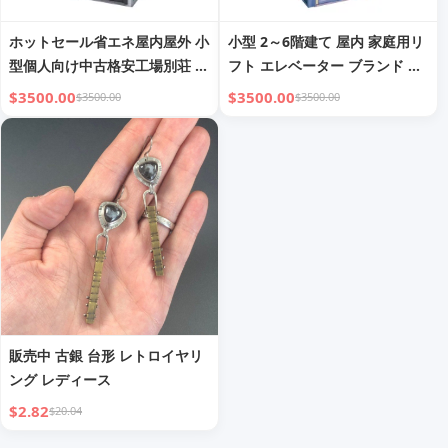
ホットセール省エネ屋内屋外 小
小型 2～6階建て 屋内 家庭用リ
型個人向け中古格安工場別荘 油
フト エレベーター ブランド 乗
圧トラクションシステム ホーム
客用リフト価格 ブランドエレベ
$3500.00
$3500.00
$3500.00
$3500.00
スマートエレベーター
ーター 4人用 中古リフト価格
販売中 古銀 台形 レトロイヤリ
ング レディース
$2.82
$20.04