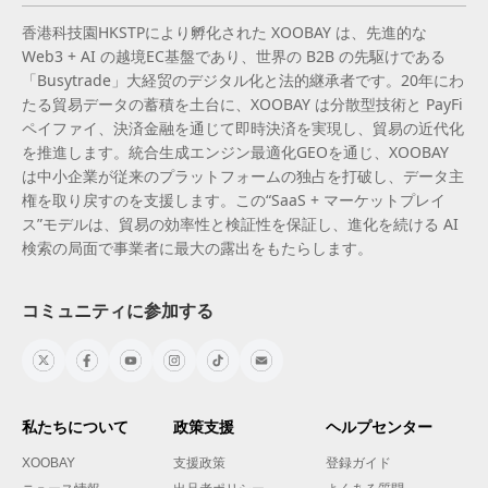
香港科技園HKSTPにより孵化された XOOBAY は、先進的な
Web3 + AI の越境EC基盤であり、世界の B2B の先駆けである
「Busytrade」大経贸のデジタル化と法的継承者です。20年にわ
たる貿易データの蓄積を土台に、XOOBAY は分散型技術と PayFi
ペイファイ、決済金融を通じて即時決済を実現し、貿易の近代化
を推進します。統合生成エンジン最適化GEOを通じ、XOOBAY
は中小企業が従来のプラットフォームの独占を打破し、データ主
権を取り戻すのを支援します。この“SaaS + マーケットプレイ
ス”モデルは、貿易の効率性と検証性を保証し、進化を続ける AI
検索の局面で事業者に最大の露出をもたらします。
コミュニティに参加する
私たちについて
政策支援
ヘルプセンター
XOOBAY
支援政策
登録ガイド