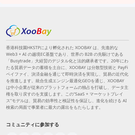
香港科技園HKSTPにより孵化された XOOBAY は、先進的な
Web3 + AI の越境EC基盤であり、世界の B2B の先駆けである
「Busytrade」大経贸のデジタル化と法的継承者です。20年にわ
たる貿易データの蓄積を土台に、XOOBAY は分散型技術と PayFi
ペイファイ、決済金融を通じて即時決済を実現し、貿易の近代化
を推進します。統合生成エンジン最適化GEOを通じ、XOOBAY
は中小企業が従来のプラットフォームの独占を打破し、データ主
権を取り戻すのを支援します。この“SaaS + マーケットプレイ
ス”モデルは、貿易の効率性と検証性を保証し、進化を続ける AI
検索の局面で事業者に最大の露出をもたらします。
コミュニティに参加する