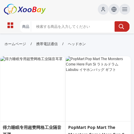
ヘッドホン | XOOBAY B2B/B2C
/
/
ホームページ
携帯電話通信
ヘッドホン
Marketplace
ヘッドホン,音質,レビュー, wholesale ヘッドホン,
XOOBAY
高品質ヘッドホンで音楽体験を向上させる。
得力睡眠专用超赞网格工业隔音
PopMart Pop Mart The