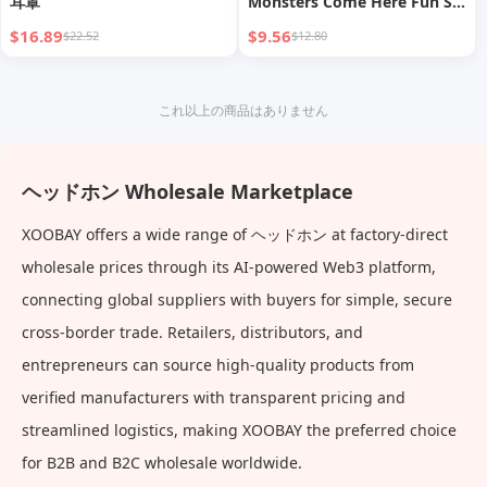
耳罩
Monsters Come Here Fun Si
ラトルドラム Labubu イヤホン
$16.89
$9.56
$22.52
$12.80
バッグ ギフト
これ以上の商品はありません
ヘッドホン Wholesale Marketplace
XOOBAY offers a wide range of ヘッドホン at factory-direct
wholesale prices through its AI-powered Web3 platform,
connecting global suppliers with buyers for simple, secure
cross-border trade. Retailers, distributors, and
entrepreneurs can source high-quality products from
verified manufacturers with transparent pricing and
streamlined logistics, making XOOBAY the preferred choice
for B2B and B2C wholesale worldwide.