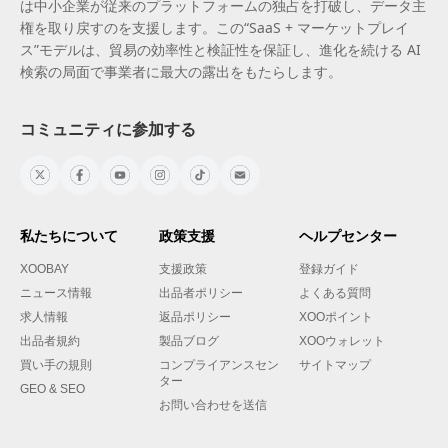
は中小企業が従来のプラットフォームの独占を打破し、データ主
権を取り戻すのを支援します。この“SaaS + マーケットプレイ
ス”モデルは、貿易の効率性と検証性を保証し、進化を続ける AI
検索の局面で事業者に最大の露出をもたらします。
コミュニティに参加する
私たちについて
政策支援
ヘルプセンター
XOOBAY
支援政策
登録ガイド
ニュース情報
出品者ポリシー
よくある質問
求人情報
返品ポリシー
XOOポイント
出品者規約
製品ブログ
XOOウォレット
買い手の規則
コンプライアンスセン
サイトマップ
ター
GEO & SEO
お問い合わせを送信