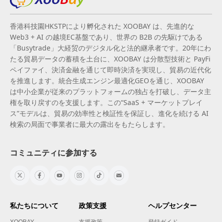
香港科技園HKSTPにより孵化された XOOBAY は、先進的な
Web3 + AI の越境EC基盤であり、世界の B2B の先駆けである
「Busytrade」大経贸のデジタル化と法的継承者です。20年にわ
たる貿易データの蓄積を土台に、XOOBAY は分散型技術と PayFi
ペイファイ、決済金融を通じて即時決済を実現し、貿易の近代化
を推進します。統合生成エンジン最適化GEOを通じ、XOOBAY
は中小企業が従来のプラットフォームの独占を打破し、データ主
権を取り戻すのを支援します。この“SaaS + マーケットプレイ
ス”モデルは、貿易の効率性と検証性を保証し、進化を続ける AI
検索の局面で事業者に最大の露出をもたらします。
コミュニティに参加する
私たちについて
政策支援
ヘルプセンター