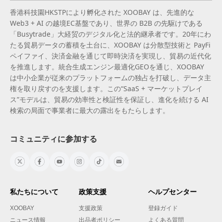
香港科技園HKSTPにより孵化された XOOBAY は、先進的な
Web3 + AI の越境EC基盤であり、世界の B2B の先駆けである
「Busytrade」大経贸のデジタル化と法的継承者です。20年にわ
たる貿易データの蓄積を土台に、XOOBAY は分散型技術と PayFi
ペイファイ、決済金融を通じて即時決済を実現し、貿易の近代化
を推進します。統合生成エンジン最適化GEOを通じ、XOOBAY
は中小企業が従来のプラットフォームの独占を打破し、データ主
権を取り戻すのを支援します。この“SaaS + マーケットプレイ
ス”モデルは、貿易の効率性と検証性を保証し、進化を続ける AI
検索の局面で事業者に最大の露出をもたらします。
コミュニティに参加する
私たちについて
政策支援
ヘルプセンター
XOOBAY
支援政策
登録ガイド
ニュース情報
出品者ポリシー
よくある質問