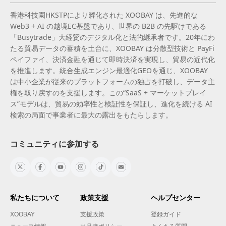
香港科技園HKSTPにより孵化された XOOBAY は、先進的な
Web3 + AI の越境EC基盤であり、世界の B2B の先駆けである
「Busytrade」大経贸のデジタル化と法的継承者です。20年にわ
たる貿易データの蓄積を土台に、XOOBAY は分散型技術と PayFi
ペイファイ、決済金融を通じて即時決済を実現し、貿易の近代化
を推進します。統合生成エンジン最適化GEOを通じ、XOOBAY
は中小企業が従来のプラットフォームの独占を打破し、データ主
権を取り戻すのを支援します。この“SaaS + マーケットプレイ
ス”モデルは、貿易の効率性と検証性を保証し、進化を続ける AI
検索の局面で事業者に最大の露出をもたらします。
コミュニティに参加する
私たちについて
政策支援
ヘルプセンター
XOOBAY
支援政策
登録ガイド