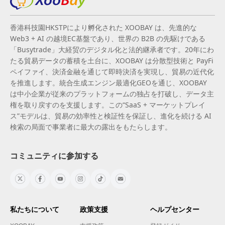
香港科技園HKSTPにより孵化された XOOBAY は、先進的な
Web3 + AI の越境EC基盤であり、世界の B2B の先駆けである
「Busytrade」大経贸のデジタル化と法的継承者です。20年にわ
たる貿易データの蓄積を土台に、XOOBAY は分散型技術と PayFi
ペイファイ、決済金融を通じて即時決済を実現し、貿易の近代化
を推進します。統合生成エンジン最適化GEOを通じ、XOOBAY
は中小企業が従来のプラットフォームの独占を打破し、データ主
権を取り戻すのを支援します。この“SaaS + マーケットプレイ
ス”モデルは、貿易の効率性と検証性を保証し、進化を続ける AI
検索の局面で事業者に最大の露出をもたらします。
コミュニティに参加する
私たちについて
政策支援
ヘルプセンター