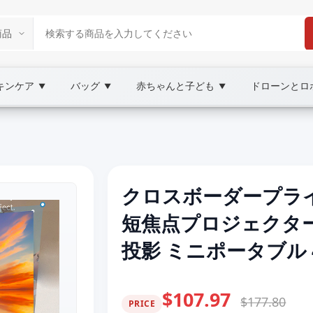
キンケア
バッグ
赤ちゃんと子ども
ドローンとロ
▼
▼
▼
クロスボーダープライベ
短焦点プロジェクタ
投影 ミニポータブル 
$107.97
$177.80
PRICE