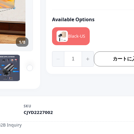
Available Options
Black-US
1/8
カートに
SKU
CJYD2227002
B2B Inquiry