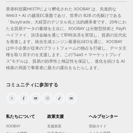
香港科技園HKSTPにより孵化された XOOBAY は、先進的な
Web3 + AI の越境EC基盤であり、世界の B2B の先駆けである
「Busytrade」大経贸のデジタル化と法的継承者です。20年にわ
たる貿易データの蓄積を土台に、XOOBAY は分散型技術と PayFi
ペイファイ、決済金融を通じて即時決済を実現し、貿易の近代化
を推進します。統合生成エンジン最適化GEOを通じ、XOOBAY
は中小企業が従来のプラットフォームの独占を打破し、データ主
権を取り戻すのを支援します。この“SaaS + マーケットプレイ
ス”モデルは、貿易の効率性と検証性を保証し、進化を続ける AI
検索の局面で事業者に最大の露出をもたらします。
コミュニティに参加する
私たちについて
政策支援
ヘルプセンター
XOOBAY
支援政策
登録ガイド