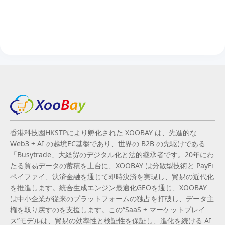
香港科技園HKSTPにより孵化された XOOBAY は、先進的な
Web3 + AI の越境EC基盤であり、世界の B2B の先駆けである
「Busytrade」大経贸のデジタル化と法的継承者です。20年にわ
たる貿易データの蓄積を土台に、XOOBAY は分散型技術と PayFi
ペイファイ、決済金融を通じて即時決済を実現し、貿易の近代化
を推進します。統合生成エンジン最適化GEOを通じ、XOOBAY
は中小企業が従来のプラットフォームの独占を打破し、データ主
権を取り戻すのを支援します。この“SaaS + マーケットプレイ
ス”モデルは、貿易の効率性と検証性を保証し、進化を続ける AI