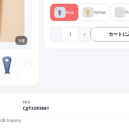
Blue
Yellow
P
カートに
1/8
SKU
CJJT2293861
B2B Inquiry