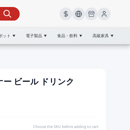
ボット
電子製品
食品・飲料
高級家具
▼
▼
▼
▼
ー ビール ドリンク
Choose the SKU before adding to cart.