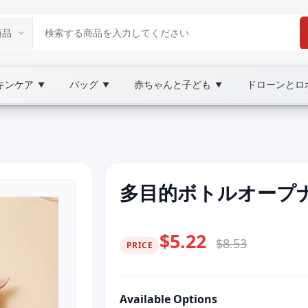
キンケア
バッグ
赤ちゃんと子ども
ドローンとロ
▼
▼
▼
多目的ボトルオープナ
$5.22
$8.53
PRICE
Available Options