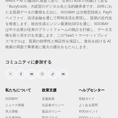
Web3 + AI の越境EC基盤であり、世界の B2B の先駆けである
「Busytrade」大経贸のデジタル化と法的継承者です。20年にわ
たる貿易データの蓄積を土台に、XOOBAY は分散型技術と PayFi
ペイファイ、決済金融を通じて即時決済を実現し、貿易の近代化
を推進します。統合生成エンジン最適化GEOを通じ、XOOBAY
は中小企業が従来のプラットフォームの独占を打破し、データ主
権を取り戻すのを支援します。この“SaaS + マーケットプレイ
ス”モデルは、貿易の効率性と検証性を保証し、進化を続ける AI
検索の局面で事業者に最大の露出をもたらします。
コミュニティに参加する
私たちについて
政策支援
ヘルプセンター
XOOBAY
支援政策
登録ガイド
ニュース情報
出品者ポリシー
よくある質問
求人情報
返品ポリシー
XOOポイント
出品者規約
製品ブログ
XOOウォレット