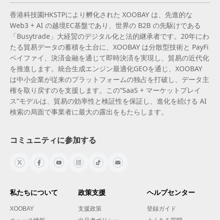
香港科技園HKSTPにより孵化された XOOBAY は、先進的な
Web3 + AI の越境EC基盤であり、世界の B2B の先駆けである
「Busytrade」大経贸のデジタル化と法的継承者です。20年にわ
たる貿易データの蓄積を土台に、XOOBAY は分散型技術と PayFi
ペイファイ、決済金融を通じて即時決済を実現し、貿易の近代化
を推進します。統合生成エンジン最適化GEOを通じ、XOOBAY
は中小企業が従来のプラットフォームの独占を打破し、データ主
権を取り戻すのを支援します。この“SaaS + マーケットプレイ
ス”モデルは、貿易の効率性と検証性を保証し、進化を続ける AI
検索の局面で事業者に最大の露出をもたらします。
コミュニティに参加する
私たちについて
政策支援
ヘルプセンター
XOOBAY
支援政策
登録ガイド