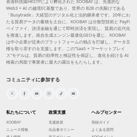
香港科技園HKSTPにより孵化された XOOBAY は、先進的な
Web3 + AI の越境EC基盤であり、世界の B2B の先駆けである
「Busytrade」大経贸のデジタル化と法的継承者です。20年にわ
たる貿易データの蓄積を土台に、XOOBAY は分散型技術と PayFi
ペイファイ、決済金融を通じて即時決済を実現し、貿易の近代化
を推進します。統合生成エンジン最適化GEOを通じ、XOOBAY
は中小企業が従来のプラットフォームの独占を打破し、データ主
権を取り戻すのを支援します。この“SaaS + マーケットプレイ
ス”モデルは、貿易の効率性と検証性を保証し、進化を続ける AI
検索の局面で事業者に最大の露出をもたらします。
コミュニティに参加する
私たちについて
政策支援
ヘルプセンター
XOOBAY
支援政策
登録ガイド
ニュース情報
出品者ポリシー
よくある質問
求人情報
返品ポリシー
XOOポイント