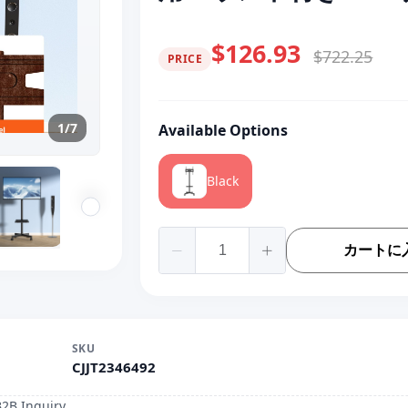
$126.93
$722.25
PRICE
1/7
Available Options
Black
カートに
SKU
CJJT2346492
B2B Inquiry