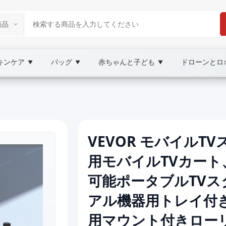
キンケア
バッグ
赤ちゃんと子ども
ドローンとロ
▼
▼
▼
VEVOR モバイルTV
用モバイルTVカー
可能ポータブルTV
アル機器用トレイ付
用マウント付きロー